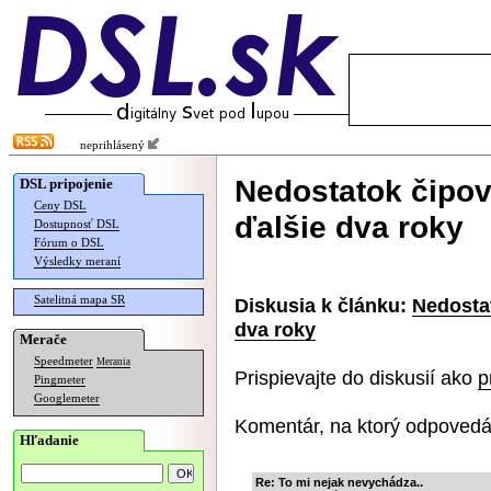
neprihlásený
Nedostatok čipov
DSL pripojenie
Ceny DSL
ďalšie dva roky
Dostupnosť DSL
Fórum o DSL
Výsledky meraní
Satelitná mapa SR
Diskusia k článku:
Nedosta
dva roky
Merače
Speedmeter
Merania
Prispievajte do diskusií ako
p
Pingmeter
Googlemeter
Komentár, na ktorý odpovedá
Hľadanie
Re: To mi nejak nevychádza..