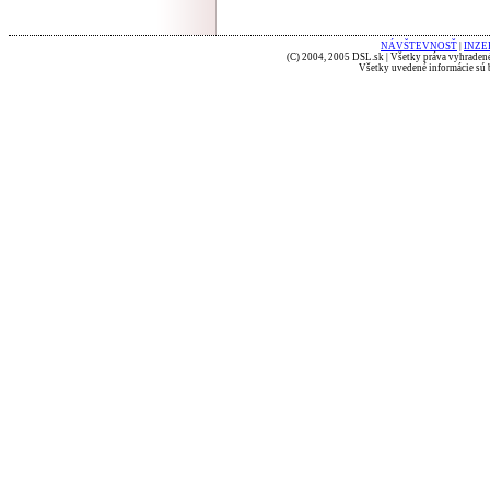
NÁVŠTEVNOSŤ
|
INZE
(C) 2004, 2005 DSL.sk | Všetky práva vyhradené
Všetky uvedené informácie sú b