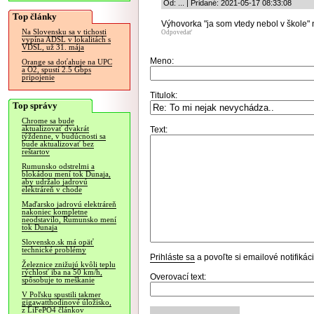
Od: ... | Pridané: 2021-05-17 08:33:08
Top články
Výhovorka "ja som vtedy nebol v škole"
Na Slovensku sa v tichosti
Odpovedať
vypína ADSL v lokalitách s
VDSL, už 31. mája
Meno:
Orange sa doťahuje na UPC
a O2, spustí 2.5 Gbps
pripojenie
Titulok:
Top správy
Chrome sa bude
aktualizovať dvakrát
Text:
týždenne, v budúcnosti sa
bude aktualizovať bez
reštartov
Rumunsko odstrelmi a
blokádou mení tok Dunaja,
aby udržalo jadrovú
elektráreň v chode
Maďarsko jadrovú elektráreň
nakoniec kompletne
neodstavilo, Rumunsko mení
tok Dunaja
Slovensko.sk má opäť
technické problémy
Prihláste sa
a povoľte si emailové notifiká
Železnice znižujú kvôli teplu
rýchlosť iba na 50 km/h,
Overovací text:
spôsobuje to meškanie
V Poľsku spustili takmer
gigawatthodinové úložisko,
z LiFePO4 článkov