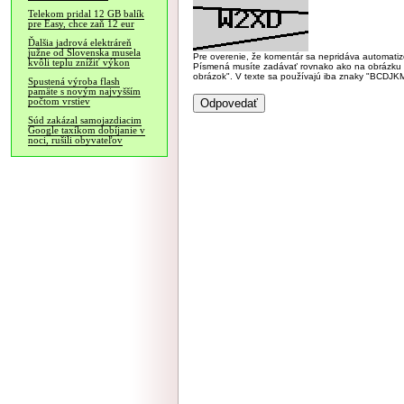
Telekom pridal 12 GB balík
pre Easy, chce zaň 12 eur
Ďalšia jadrová elektráreň
južne od Slovenska musela
Pre overenie, že komentár sa nepridáva automatizov
kvôli teplu znížiť výkon
Písmená musíte zadávať rovnako ako na obrázku veľk
obrázok". V texte sa používajú iba znaky "BC
Spustená výroba flash
pamäte s novým najvyšším
počtom vrstiev
Súd zakázal samojazdiacim
Google taxíkom dobíjanie v
noci, rušili obyvateľov