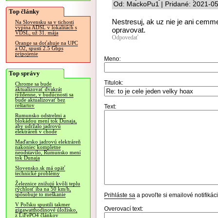
Od: MackoPu1 | Pridané: 2021-05
Top články
Nestresuj, ak uz nie je ani cemm
Na Slovensku sa v tichosti
vypína ADSL v lokalitách s
opravovat.
VDSL, už 31. mája
Odpovedať
Orange sa doťahuje na UPC
a O2, spustí 2.5 Gbps
pripojenie
Meno:
Top správy
Titulok:
Chrome sa bude
aktualizovať dvakrát
týždenne, v budúcnosti sa
bude aktualizovať bez
reštartov
Text:
Rumunsko odstrelmi a
blokádou mení tok Dunaja,
aby udržalo jadrovú
elektráreň v chode
Maďarsko jadrovú elektráreň
nakoniec kompletne
neodstavilo, Rumunsko mení
tok Dunaja
Slovensko.sk má opäť
technické problémy
Železnice znižujú kvôli teplu
rýchlosť iba na 50 km/h,
spôsobuje to meškanie
Prihláste sa
a povoľte si emailové notifiká
V Poľsku spustili takmer
Overovací text:
gigawatthodinové úložisko,
z LiFePO4 článkov