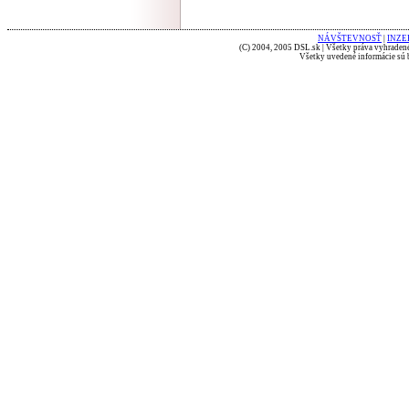
NÁVŠTEVNOSŤ
|
INZE
(C) 2004, 2005 DSL.sk | Všetky práva vyhradené
Všetky uvedené informácie sú b