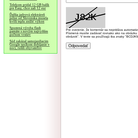
Telekom pridal 12 GB balík
pre Easy, chce zaň 12 eur
Ďalšia jadrová elektráreň
južne od Slovenska musela
kvôli teplu znížiť výkon
Spustená výroba flash
Pre overenie, že komentár sa nepridáva automatizov
pamäte s novým najvyšším
Písmená musíte zadávať rovnako ako na obrázku veľk
počtom vrstiev
obrázok". V texte sa používajú iba znaky "BC
Súd zakázal samojazdiacim
Google taxíkom dobíjanie v
noci, rušili obyvateľov