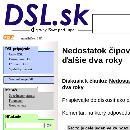
neprihlásený
Nedostatok čipov
DSL pripojenie
Ceny DSL
ďalšie dva roky
Dostupnosť DSL
Fórum o DSL
Výsledky meraní
Satelitná mapa SR
Diskusia k článku:
Nedosta
dva roky
Merače
Speedmeter
Merania
Prispievajte do diskusií ako
p
Pingmeter
Googlemeter
Komentár, na ktorý odpovedá
Hľadanie
Re: to je cele jeden velky hoax