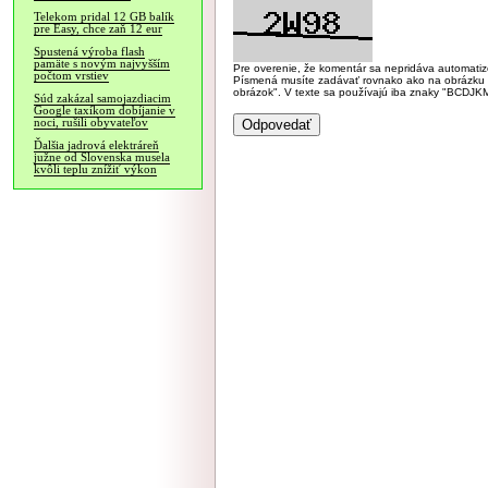
Telekom pridal 12 GB balík
pre Easy, chce zaň 12 eur
Spustená výroba flash
pamäte s novým najvyšším
Pre overenie, že komentár sa nepridáva automatizov
počtom vrstiev
Písmená musíte zadávať rovnako ako na obrázku veľk
obrázok". V texte sa používajú iba znaky "BC
Súd zakázal samojazdiacim
Google taxíkom dobíjanie v
noci, rušili obyvateľov
Ďalšia jadrová elektráreň
južne od Slovenska musela
kvôli teplu znížiť výkon