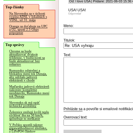
Od: I love USA | Pridané: 2021-06-03 15:36:
Top články
USA! USA!
Na Slovensku sa v tichosti
Odpovedať
vypína ADSL v lokalitách s
VDSL, už 31. mája
Meno:
Orange sa doťahuje na UPC
a O2, spustí 2.5 Gbps
pripojenie
Titulok:
Top správy
Chrome sa bude
aktualizovať dvakrát
Text:
týždenne, v budúcnosti sa
bude aktualizovať bez
reštartov
Rumunsko odstrelmi a
blokádou mení tok Dunaja,
aby udržalo jadrovú
elektráreň v chode
Maďarsko jadrovú elektráreň
nakoniec kompletne
neodstavilo, Rumunsko mení
tok Dunaja
Slovensko.sk má opäť
technické problémy
Prihláste sa
a povoľte si emailové notifiká
Železnice znižujú kvôli teplu
rýchlosť iba na 50 km/h,
Overovací text:
spôsobuje to meškanie
V Poľsku spustili takmer
gigawatthodinové úložisko,
z LiFePO4 článkov