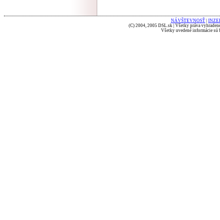
NÁVŠTEVNOSŤ
|
INZE
(C) 2004, 2005 DSL.sk | Všetky práva vyhradené
Všetky uvedené informácie sú b