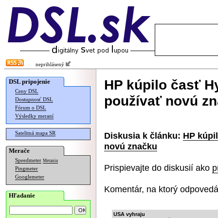
neprihlásený
HP kúpilo časť H
DSL pripojenie
Ceny DSL
používať novú z
Dostupnosť DSL
Fórum o DSL
Výsledky meraní
Satelitná mapa SR
Diskusia k článku:
HP kúpi
novú značku
Merače
Speedmeter
Merania
Prispievajte do diskusií ako
p
Pingmeter
Googlemeter
Komentár, na ktorý odpovedá
Hľadanie
USA vyhraju