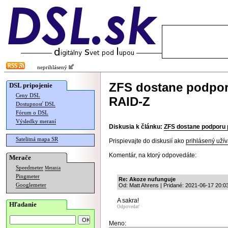
neprihlásený
ZFS dostane podporu
DSL pripojenie
Ceny DSL
RAID-Z
Dostupnosť DSL
Fórum o DSL
Výsledky meraní
Diskusia k článku:
ZFS dostane podporu p
Satelitná mapa SR
Prispievajte do diskusií ako
prihlásený užív
Komentár, na ktorý odpovedáte:
Merače
Speedmeter
Merania
Pingmeter
Re: Akoze nufunguje
Googlemeter
Od: Matt Ahrens | Pridané: 2021-06-17 20:0
A sakra!
Hľadanie
Odpovedať
Meno: