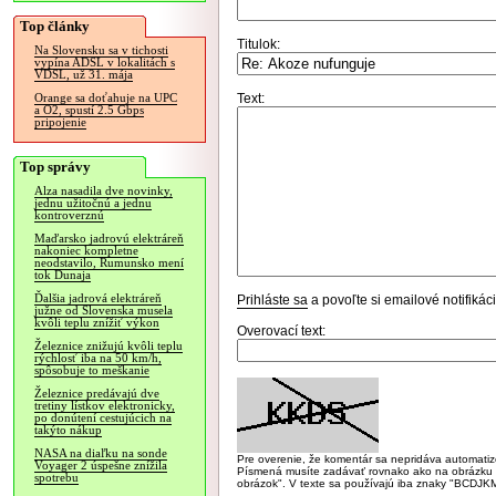
Top články
Titulok:
Na Slovensku sa v tichosti
vypína ADSL v lokalitách s
VDSL, už 31. mája
Text:
Orange sa doťahuje na UPC
a O2, spustí 2.5 Gbps
pripojenie
Top správy
Alza nasadila dve novinky,
jednu užitočnú a jednu
kontroverznú
Maďarsko jadrovú elektráreň
nakoniec kompletne
neodstavilo, Rumunsko mení
tok Dunaja
Ďalšia jadrová elektráreň
Prihláste sa
a povoľte si emailové notifiká
južne od Slovenska musela
kvôli teplu znížiť výkon
Overovací text:
Železnice znižujú kvôli teplu
rýchlosť iba na 50 km/h,
spôsobuje to meškanie
Železnice predávajú dve
tretiny lístkov elektronicky,
po donútení cestujúcich na
takýto nákup
NASA na diaľku na sonde
Pre overenie, že komentár sa nepridáva automatizov
Voyager 2 úspešne znížila
Písmená musíte zadávať rovnako ako na obrázku veľk
spotrebu
obrázok". V texte sa používajú iba znaky "BC