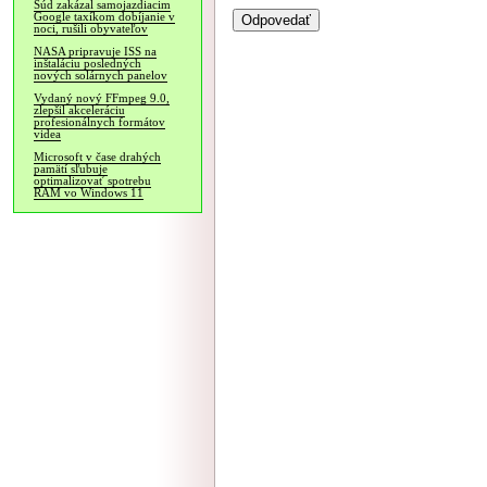
Súd zakázal samojazdiacim
Google taxíkom dobíjanie v
noci, rušili obyvateľov
NASA pripravuje ISS na
inštaláciu posledných
nových solárnych panelov
Vydaný nový FFmpeg 9.0,
zlepšil akceleráciu
profesionálnych formátov
videa
Microsoft v čase drahých
pamätí sľubuje
optimalizovať spotrebu
RAM vo Windows 11