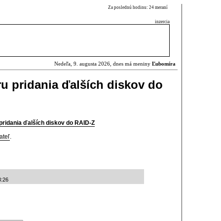
Za poslednú hodinu: 24 meraní
inzercia
Nedeľa, 9. augusta 2026, dnes má meniny
Ľubomíra
 pridania ďalších diskov do
ridania ďalších diskov do RAID-Z
ateľ
.
3:26