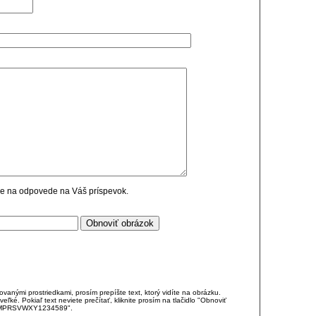
cie na odpovede na Váš príspevok.
anými prostriedkami, prosím prepíšte text, ktorý vidíte na obrázku.
é. Pokiaľ text neviete prečítať, kliknite prosím na tlačidlo "Obnoviť
DJKMPRSVWXY1234589".