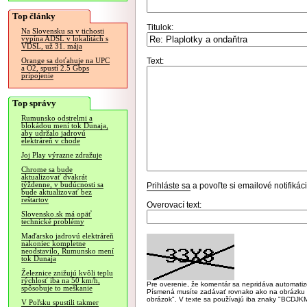
Top články
Titulok:
Na Slovensku sa v tichosti
vypína ADSL v lokalitách s
VDSL, už 31. mája
Text:
Orange sa doťahuje na UPC
a O2, spustí 2.5 Gbps
pripojenie
Top správy
Rumunsko odstrelmi a
blokádou mení tok Dunaja,
aby udržalo jadrovú
elektráreň v chode
Joj Play výrazne zdražuje
Chrome sa bude
aktualizovať dvakrát
týždenne, v budúcnosti sa
Prihláste sa
a povoľte si emailové notifiká
bude aktualizovať bez
reštartov
Overovací text:
Slovensko.sk má opäť
technické problémy
Maďarsko jadrovú elektráreň
nakoniec kompletne
neodstavilo, Rumunsko mení
tok Dunaja
Železnice znižujú kvôli teplu
rýchlosť iba na 50 km/h,
Pre overenie, že komentár sa nepridáva automatizov
spôsobuje to meškanie
Písmená musíte zadávať rovnako ako na obrázku veľk
obrázok". V texte sa používajú iba znaky "BC
V Poľsku spustili takmer