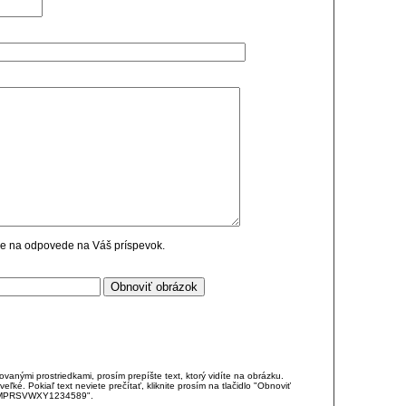
cie na odpovede na Váš príspevok.
anými prostriedkami, prosím prepíšte text, ktorý vidíte na obrázku.
é. Pokiaľ text neviete prečítať, kliknite prosím na tlačidlo "Obnoviť
DJKMPRSVWXY1234589".