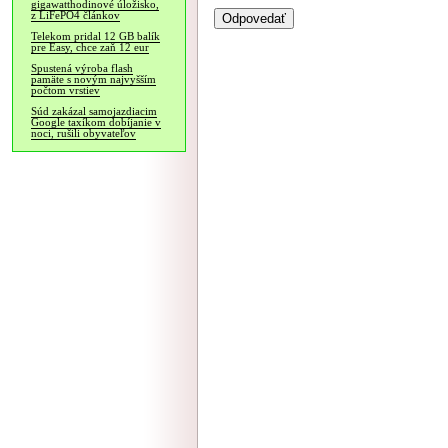
gigawatthodinové úložisko,
z LiFePO4 článkov
Telekom pridal 12 GB balík
pre Easy, chce zaň 12 eur
Spustená výroba flash
pamäte s novým najvyšším
počtom vrstiev
Súd zakázal samojazdiacim
Google taxíkom dobíjanie v
noci, rušili obyvateľov