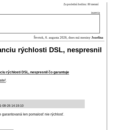
Za poslednú hodinu: 80 meraní
inzercia
Štvrtok, 6. augusta 2026, dnes má meniny
Jozefína
nciu rýchlosti DSL, nespresnil
ciu rýchlosti DSL, nespresnil čo garantuje
ateľ
.
1-08-26 14:19:10
je garantovaná len pomalosť nie rýchlosť.