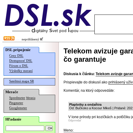
neprihlásený
Telekom avizuje gara
DSL pripojenie
Ceny DSL
čo garantuje
Dostupnosť DSL
Fórum o DSL
Výsledky meraní
Diskusia k článku:
Telekom avizuje garan
Satelitná mapa SR
Prispievajte do diskusií ako
prihlásený užív
Komentár, na ktorý odpovedáte:
Merače
Speedmeter
Merania
Pingmeter
Plaplotky a ondaňtra
Googlemeter
Od: Bučkoko a Kocour Mikeš | Pridané: 202
V lone prírody pri kozičkách a potôčiku 
Hľadanie
Odpovedať
Meno: