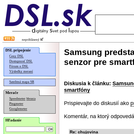
neprihlásený
Samsung predsta
DSL pripojenie
Ceny DSL
senzor pre smart
Dostupnosť DSL
Fórum o DSL
Výsledky meraní
Satelitná mapa SR
Diskusia k článku:
Samsung
smartfóny
Merače
Speedmeter
Merania
Prispievajte do diskusií ako
p
Pingmeter
Googlemeter
Komentár, na ktorý odpovedá
Hľadanie
Re: chujovina