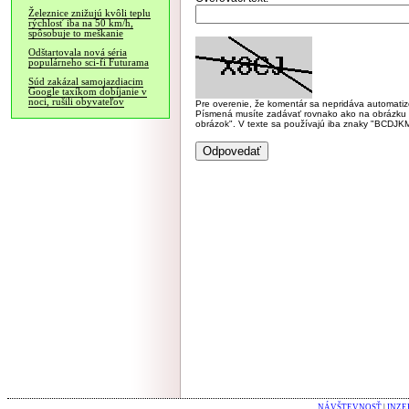
Železnice znižujú kvôli teplu
rýchlosť iba na 50 km/h,
spôsobuje to meškanie
Odštartovala nová séria
populárneho sci-fi Futurama
Súd zakázal samojazdiacim
Google taxíkom dobíjanie v
noci, rušili obyvateľov
Pre overenie, že komentár sa nepridáva automatizov
Písmená musíte zadávať rovnako ako na obrázku veľk
obrázok". V texte sa používajú iba znaky "BC
NÁVŠTEVNOSŤ
|
INZE