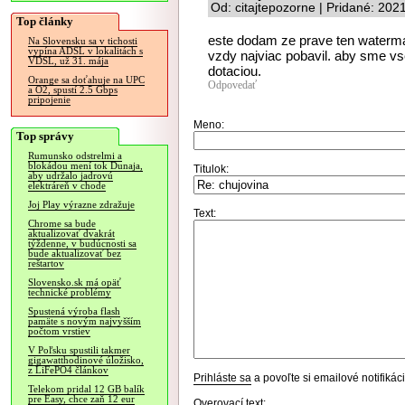
Od: citajtepozorne | Pridané: 202
Top články
este dodam ze prave ten waterma
Na Slovensku sa v tichosti
vypína ADSL v lokalitách s
vzdy najviac pobavil. aby sme vset
VDSL, už 31. mája
dotaciou.
Orange sa doťahuje na UPC
Odpovedať
a O2, spustí 2.5 Gbps
pripojenie
Meno:
Top správy
Rumunsko odstrelmi a
blokádou mení tok Dunaja,
Titulok:
aby udržalo jadrovú
elektráreň v chode
Joj Play výrazne zdražuje
Text:
Chrome sa bude
aktualizovať dvakrát
týždenne, v budúcnosti sa
bude aktualizovať bez
reštartov
Slovensko.sk má opäť
technické problémy
Spustená výroba flash
pamäte s novým najvyšším
počtom vrstiev
V Poľsku spustili takmer
gigawatthodinové úložisko,
z LiFePO4 článkov
Prihláste sa
a povoľte si emailové notifiká
Telekom pridal 12 GB balík
pre Easy, chce zaň 12 eur
Overovací text: