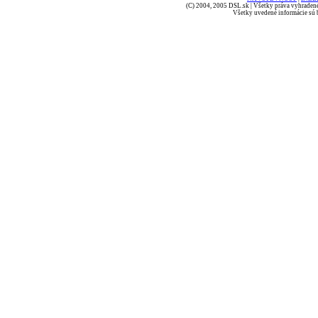
(C) 2004, 2005 DSL.sk | Všetky práva vyhradené
Všetky uvedené informácie sú b