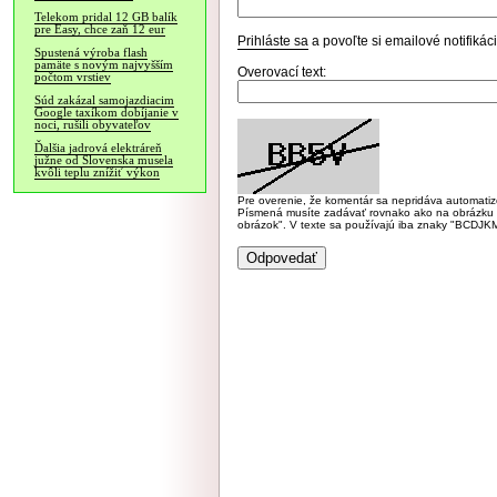
Telekom pridal 12 GB balík
pre Easy, chce zaň 12 eur
Prihláste sa
a povoľte si emailové notifiká
Spustená výroba flash
pamäte s novým najvyšším
Overovací text:
počtom vrstiev
Súd zakázal samojazdiacim
Google taxíkom dobíjanie v
noci, rušili obyvateľov
Ďalšia jadrová elektráreň
južne od Slovenska musela
kvôli teplu znížiť výkon
Pre overenie, že komentár sa nepridáva automatizov
Písmená musíte zadávať rovnako ako na obrázku veľk
obrázok". V texte sa používajú iba znaky "BC