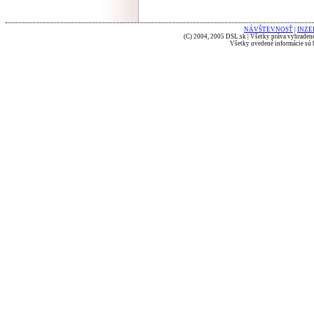
NÁVŠTEVNOSŤ
|
INZE
(C) 2004, 2005 DSL.sk | Všetky práva vyhradené
Všetky uvedené informácie sú b