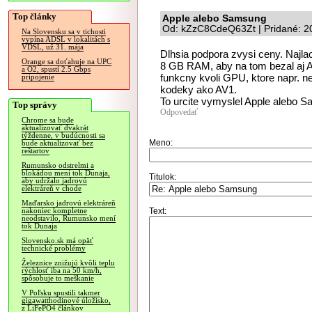
Top články
Apple alebo Samsung
Od: kZzC8CdeQ63Zt | Pridané: 2
Na Slovensku sa v tichosti
vypína ADSL v lokalitách s
VDSL, už 31. mája
Dlhsia podpora zvysi ceny. Najlac
Orange sa doťahuje na UPC
8 GB RAM, aby na tom bezal aj An
a O2, spustí 2.5 Gbps
funkcny kvoli GPU, ktore napr. 
pripojenie
kodeky ako AV1.
To urcite vymyslel Apple alebo 
Top správy
Odpovedať
Chrome sa bude
aktualizovať dvakrát
týždenne, v budúcnosti sa
Meno:
bude aktualizovať bez
reštartov
Rumunsko odstrelmi a
blokádou mení tok Dunaja,
Titulok:
aby udržalo jadrovú
elektráreň v chode
Maďarsko jadrovú elektráreň
Text:
nakoniec kompletne
neodstavilo, Rumunsko mení
tok Dunaja
Slovensko.sk má opäť
technické problémy
Železnice znižujú kvôli teplu
rýchlosť iba na 50 km/h,
spôsobuje to meškanie
V Poľsku spustili takmer
gigawatthodinové úložisko,
z LiFePO4 článkov