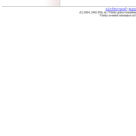
NÁVŠTEVNOSŤ
|
INZE
(C) 2004, 2005 DSL.sk | Všetky práva vyhradené
Všetky uvedené informácie sú b