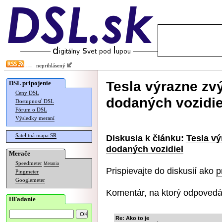
neprihlásený
Tesla výrazne zv
DSL pripojenie
Ceny DSL
dodaných vozidie
Dostupnosť DSL
Fórum o DSL
Výsledky meraní
Satelitná mapa SR
Diskusia k článku:
Tesla vý
dodaných vozidiel
Merače
Speedmeter
Merania
Prispievajte do diskusií ako
p
Pingmeter
Googlemeter
Komentár, na ktorý odpovedá
Hľadanie
Re: Ako to je