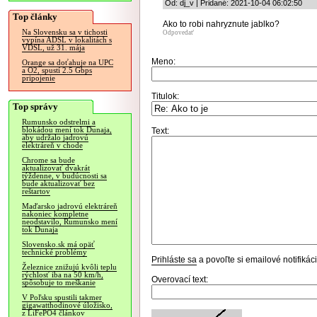
Od: dj_v | Pridané: 2021-10-04 06:02:50
Top články
Ako to robi nahryznute jablko?
Na Slovensku sa v tichosti
Odpovedať
vypína ADSL v lokalitách s
VDSL, už 31. mája
Meno:
Orange sa doťahuje na UPC
a O2, spustí 2.5 Gbps
pripojenie
Titulok:
Top správy
Rumunsko odstrelmi a
blokádou mení tok Dunaja,
Text:
aby udržalo jadrovú
elektráreň v chode
Chrome sa bude
aktualizovať dvakrát
týždenne, v budúcnosti sa
bude aktualizovať bez
reštartov
Maďarsko jadrovú elektráreň
nakoniec kompletne
neodstavilo, Rumunsko mení
tok Dunaja
Slovensko.sk má opäť
technické problémy
Prihláste sa
a povoľte si emailové notifiká
Železnice znižujú kvôli teplu
rýchlosť iba na 50 km/h,
Overovací text:
spôsobuje to meškanie
V Poľsku spustili takmer
gigawatthodinové úložisko,
z LiFePO4 článkov