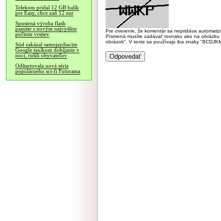
Telekom pridal 12 GB balík
pre Easy, chce zaň 12 eur
Spustená výroba flash
pamäte s novým najvyšším
Pre overenie, že komentár sa nepridáva automatizov
počtom vrstiev
Písmená musíte zadávať rovnako ako na obrázku veľk
obrázok". V texte sa používajú iba znaky "BC
Súd zakázal samojazdiacim
Google taxíkom dobíjanie v
noci, rušili obyvateľov
Odštartovala nová séria
populárneho sci-fi Futurama