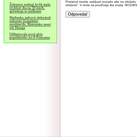
Písmená musíte zadávať rovnako ako na obrázku veľk
Železnice znižujú kvôli teplu
obrázok". V texte sa používajú iba znaky "BC
rýchlosť iba na 50 km/h,
spôsobuje to meškanie
Maďarsko jadrovú elektráreň
nakoniec kompletne
neodstavilo, Rumunsko mení
tok Dunaja
Odštartovala nová séria
populárneho sci-fi Futurama