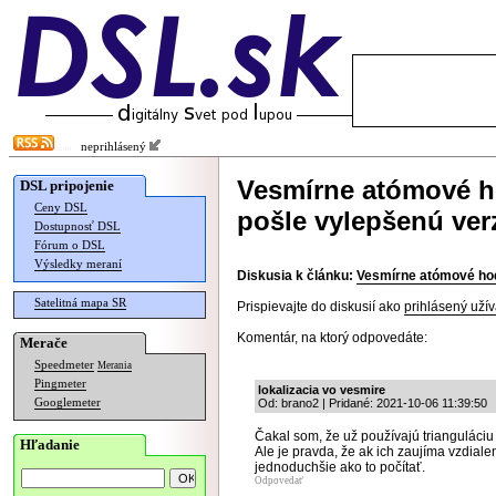
neprihlásený
Vesmírne atómové h
DSL pripojenie
Ceny DSL
pošle vylepšenú ver
Dostupnosť DSL
Fórum o DSL
Výsledky meraní
Diskusia k článku:
Vesmírne atómové hod
Satelitná mapa SR
Prispievajte do diskusií ako
prihlásený užív
Komentár, na ktorý odpovedáte:
Merače
Speedmeter
Merania
Pingmeter
lokalizacia vo vesmire
Googlemeter
Od: brano2 | Pridané: 2021-10-06 11:39:50
Čakal som, že už používajú triangulác
Hľadanie
Ale je pravda, že ak ich zaujíma vzdiale
jednoduchšie ako to počítať.
Odpovedať