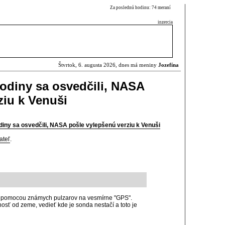
Za poslednú hodinu: 74 meraní
inzercia
Štvrtok, 6. augusta 2026, dnes má meniny
Jozefína
odiny sa osvedčili, NASA
ziu k Venuši
iny sa osvedčili, NASA pošle vylepšenú verziu k Venuši
ateľ
.
iu pomocou známych pulzarov na vesmírne "GPS".
nosť od zeme, vedieť kde je sonda nestačí a toto je