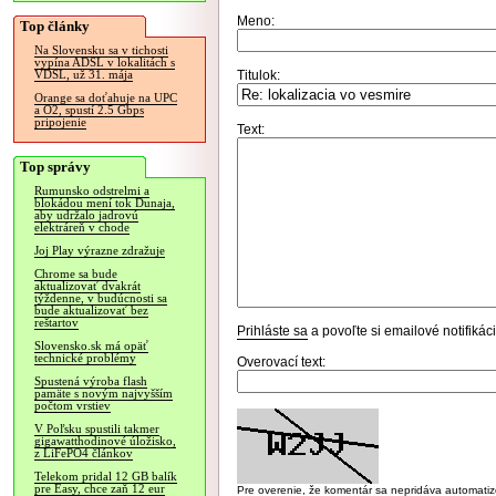
Meno:
Top články
Na Slovensku sa v tichosti
vypína ADSL v lokalitách s
Titulok:
VDSL, už 31. mája
Orange sa doťahuje na UPC
a O2, spustí 2.5 Gbps
pripojenie
Text:
Top správy
Rumunsko odstrelmi a
blokádou mení tok Dunaja,
aby udržalo jadrovú
elektráreň v chode
Joj Play výrazne zdražuje
Chrome sa bude
aktualizovať dvakrát
týždenne, v budúcnosti sa
bude aktualizovať bez
reštartov
Prihláste sa
a povoľte si emailové notifiká
Slovensko.sk má opäť
technické problémy
Overovací text:
Spustená výroba flash
pamäte s novým najvyšším
počtom vrstiev
V Poľsku spustili takmer
gigawatthodinové úložisko,
z LiFePO4 článkov
Telekom pridal 12 GB balík
pre Easy, chce zaň 12 eur
Pre overenie, že komentár sa nepridáva automatizov