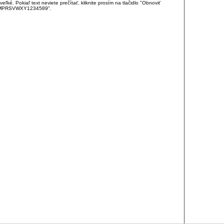
é. Pokiaľ text neviete prečítať, kliknite prosím na tlačidlo "Obnoviť
DJKMPRSVWXY1234589".