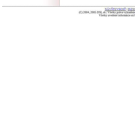
NÁVŠTEVNOSŤ
|
INZE
(C) 2004, 2005 DSL.sk | Všetky práva vyhradené
Všetky uvedené informácie sú b