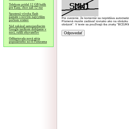
Telekom pridal 12 GB balík
pre Easy, chce zaň 12 eur
Spustená výroba flash
pamäte s novým najvyšším
Pre overenie, že komentár sa nepridáva automatizov
počtom vrstiev
Písmená musíte zadávať rovnako ako na obrázku veľk
obrázok". V texte sa používajú iba znaky "BC
Súd zakázal samojazdiacim
Google taxíkom dobíjanie v
noci, rušili obyvateľov
Odštartovala nová séria
populárneho sci-fi Futurama