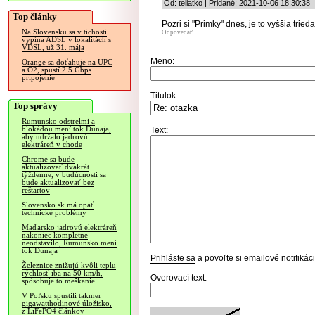
Od: teliatko | Pridané: 2021-10-06 18:30:38
Top články
Pozri si "Primky" dnes, je to vyššia trieda
Na Slovensku sa v tichosti
Odpovedať
vypína ADSL v lokalitách s
VDSL, už 31. mája
Meno:
Orange sa doťahuje na UPC
a O2, spustí 2.5 Gbps
pripojenie
Titulok:
Top správy
Rumunsko odstrelmi a
blokádou mení tok Dunaja,
Text:
aby udržalo jadrovú
elektráreň v chode
Chrome sa bude
aktualizovať dvakrát
týždenne, v budúcnosti sa
bude aktualizovať bez
reštartov
Slovensko.sk má opäť
technické problémy
Maďarsko jadrovú elektráreň
nakoniec kompletne
neodstavilo, Rumunsko mení
tok Dunaja
Prihláste sa
a povoľte si emailové notifiká
Železnice znižujú kvôli teplu
rýchlosť iba na 50 km/h,
Overovací text:
spôsobuje to meškanie
V Poľsku spustili takmer
gigawatthodinové úložisko,
z LiFePO4 článkov