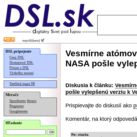
neprihlásený
Vesmírne atómové
DSL pripojenie
Ceny DSL
NASA pošle vylep
Dostupnosť DSL
Fórum o DSL
Výsledky meraní
Satelitná mapa SR
Diskusia k článku:
Vesmírn
pošle vylepšenú verziu k V
Merače
Speedmeter
Merania
Prispievajte do diskusií ako
p
Pingmeter
Googlemeter
Komentár, na ktorý odpovedá
Hľadanie
Re: otazka