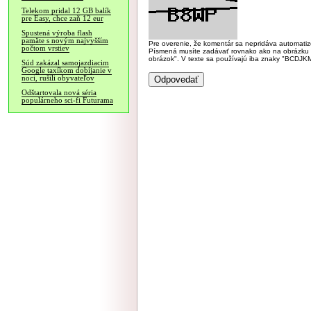
Telekom pridal 12 GB balík
pre Easy, chce zaň 12 eur
Spustená výroba flash
pamäte s novým najvyšším
Pre overenie, že komentár sa nepridáva automatizov
počtom vrstiev
Písmená musíte zadávať rovnako ako na obrázku veľk
obrázok". V texte sa používajú iba znaky "BC
Súd zakázal samojazdiacim
Google taxíkom dobíjanie v
noci, rušili obyvateľov
Odštartovala nová séria
populárneho sci-fi Futurama