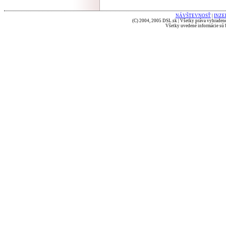
NÁVŠTEVNOSŤ
|
INZE
(C) 2004, 2005 DSL.sk | Všetky práva vyhradené
Všetky uvedené informácie sú b