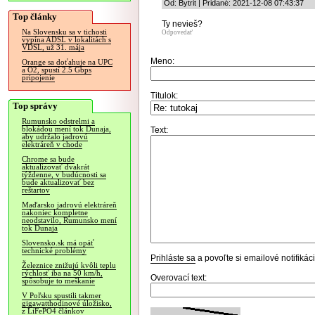
Od: Bytrit | Pridané: 2021-12-08 07:43:37
Top články
Ty nevieš?
Na Slovensku sa v tichosti
Odpovedať
vypína ADSL v lokalitách s
VDSL, už 31. mája
Meno:
Orange sa doťahuje na UPC
a O2, spustí 2.5 Gbps
pripojenie
Titulok:
Top správy
Rumunsko odstrelmi a
blokádou mení tok Dunaja,
Text:
aby udržalo jadrovú
elektráreň v chode
Chrome sa bude
aktualizovať dvakrát
týždenne, v budúcnosti sa
bude aktualizovať bez
reštartov
Maďarsko jadrovú elektráreň
nakoniec kompletne
neodstavilo, Rumunsko mení
tok Dunaja
Slovensko.sk má opäť
technické problémy
Prihláste sa
a povoľte si emailové notifiká
Železnice znižujú kvôli teplu
rýchlosť iba na 50 km/h,
Overovací text:
spôsobuje to meškanie
V Poľsku spustili takmer
gigawatthodinové úložisko,
z LiFePO4 článkov