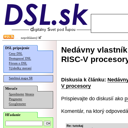
neprihlásený
Nedávny vlastník
DSL pripojenie
Ceny DSL
RISC-V procesor
Dostupnosť DSL
Fórum o DSL
Výsledky meraní
Satelitná mapa SR
Diskusia k článku:
Nedávny 
V procesory
Merače
Speedmeter
Merania
Prispievajte do diskusií ako
p
Pingmeter
Googlemeter
Komentár, na ktorý odpovedá
Hľadanie
Re: tutokaj