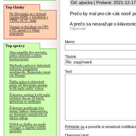
Od: ajtacka | Pridané: 2021-12-1
Top články
Prečo by mal pro-cik-cák nosiť 
Na Slovensku sa v tichosti
vypína ADSL v lokalitách s
VDSL, už 31. mája
A prečo sa neuvažuje o klávesnic
Orange sa doťahuje na UPC
Odpovedať
a O2, spustí 2.5 Gbps
pripojenie
Meno:
Top správy
Alza nasadila dve novinky,
jednu užitočnú a jednu
Titulok:
kontroverznú
Maďarsko jadrovú elektráreň
nakoniec kompletne
Text:
neodstavilo, Rumunsko mení
tok Dunaja
Ďalšia jadrová elektráreň
južne od Slovenska musela
kvôli teplu znížiť výkon
Železnice znižujú kvôli teplu
rýchlosť iba na 50 km/h,
spôsobuje to meškanie
Železnice predávajú dve
tretiny lístkov elektronicky,
po donútení cestujúcich na
takýto nákup
NASA na diaľku na sonde
Prihláste sa
a povoľte si emailové notifiká
Voyager 2 úspešne znížila
spotrebu
Overovací text: