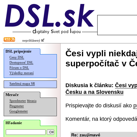
neprihlásený
Česi vypli niekda
DSL pripojenie
Ceny DSL
superpočítač v Č
Dostupnosť DSL
Fórum o DSL
Výsledky meraní
Satelitná mapa SR
Diskusia k článku:
Česi vyp
Česku a na Slovensku
Merače
Speedmeter
Merania
Prispievajte do diskusií ako
p
Pingmeter
Googlemeter
Komentár, na ktorý odpovedá
Hľadanie
Re: zaujímavé