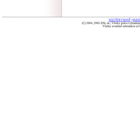
NÁVŠTEVNOSŤ
|
INZE
(C) 2004, 2005 DSL.sk | Všetky práva vyhradené
Všetky uvedené informácie sú b