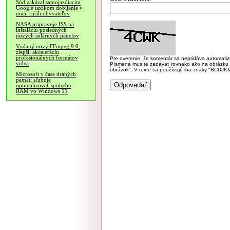
Súd zakázal samojazdiacim
Google taxíkom dobíjanie v
noci, rušili obyvateľov
NASA pripravuje ISS na
inštaláciu posledných
nových solárnych panelov
Vydaný nový FFmpeg 9.0,
zlepšil akceleráciu
profesionálnych formátov
Pre overenie, že komentár sa nepridáva automatizov
videa
Písmená musíte zadávať rovnako ako na obrázku veľk
obrázok". V texte sa používajú iba znaky "BC
Microsoft v čase drahých
pamätí sľubuje
optimalizovať spotrebu
RAM vo Windows 11