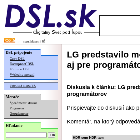
neprihlásený
LG predstavilo m
DSL pripojenie
Ceny DSL
aj pre programát
Dostupnosť DSL
Fórum o DSL
Výsledky meraní
Satelitná mapa SR
Diskusia k článku:
LG preds
programátorov
Merače
Speedmeter
Merania
Prispievajte do diskusií ako
p
Pingmeter
Googlemeter
Komentár, na ktorý odpovedá
Hľadanie
HDR sem HDR tam