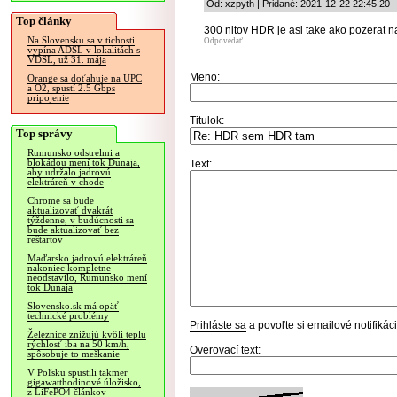
Od: xzpyth | Pridané: 2021-12-22 22:45:20
Top články
300 nitov HDR je asi take ako pozerat n
Na Slovensku sa v tichosti
Odpovedať
vypína ADSL v lokalitách s
VDSL, už 31. mája
Meno:
Orange sa doťahuje na UPC
a O2, spustí 2.5 Gbps
pripojenie
Titulok:
Top správy
Rumunsko odstrelmi a
blokádou mení tok Dunaja,
Text:
aby udržalo jadrovú
elektráreň v chode
Chrome sa bude
aktualizovať dvakrát
týždenne, v budúcnosti sa
bude aktualizovať bez
reštartov
Maďarsko jadrovú elektráreň
nakoniec kompletne
neodstavilo, Rumunsko mení
tok Dunaja
Slovensko.sk má opäť
technické problémy
Prihláste sa
a povoľte si emailové notifiká
Železnice znižujú kvôli teplu
rýchlosť iba na 50 km/h,
Overovací text:
spôsobuje to meškanie
V Poľsku spustili takmer
gigawatthodinové úložisko,
z LiFePO4 článkov