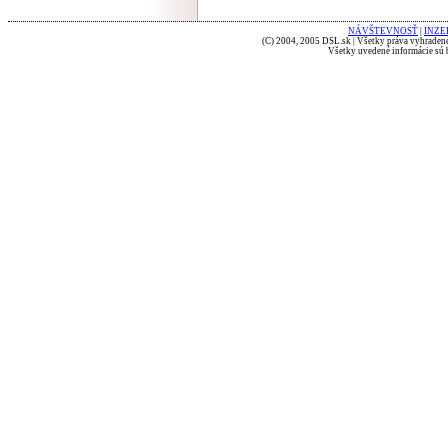
NÁVŠTEVNOSŤ
|
INZE
(C) 2004, 2005 DSL.sk | Všetky práva vyhradené
Všetky uvedené informácie sú b