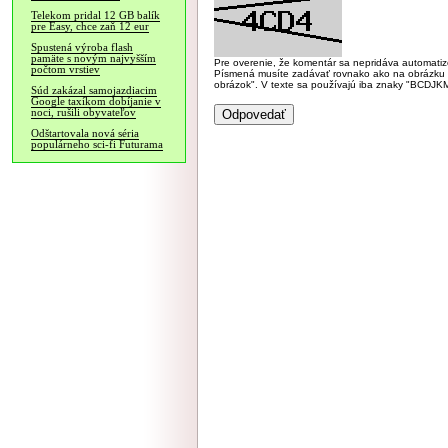
Telekom pridal 12 GB balík
pre Easy, chce zaň 12 eur
Spustená výroba flash
pamäte s novým najvyšším
Pre overenie, že komentár sa nepridáva automatizov
počtom vrstiev
Písmená musíte zadávať rovnako ako na obrázku veľk
obrázok". V texte sa používajú iba znaky "BC
Súd zakázal samojazdiacim
Google taxíkom dobíjanie v
noci, rušili obyvateľov
Odštartovala nová séria
populárneho sci-fi Futurama