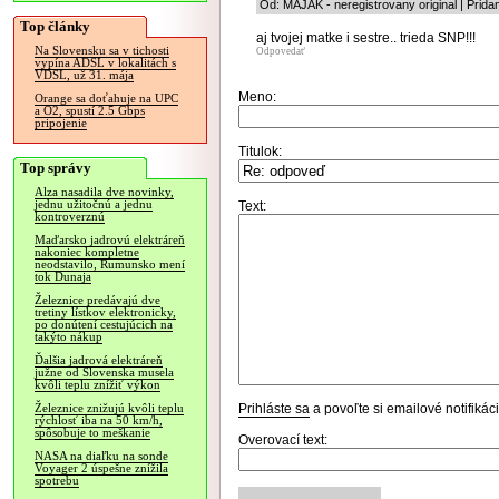
Od: MAJAK - neregistrovany original | Prida
Top články
aj tvojej matke i sestre.. trieda SNP!!!
Na Slovensku sa v tichosti
Odpovedať
vypína ADSL v lokalitách s
VDSL, už 31. mája
Meno:
Orange sa doťahuje na UPC
a O2, spustí 2.5 Gbps
pripojenie
Titulok:
Top správy
Alza nasadila dve novinky,
jednu užitočnú a jednu
Text:
kontroverznú
Maďarsko jadrovú elektráreň
nakoniec kompletne
neodstavilo, Rumunsko mení
tok Dunaja
Železnice predávajú dve
tretiny lístkov elektronicky,
po donútení cestujúcich na
takýto nákup
Ďalšia jadrová elektráreň
južne od Slovenska musela
kvôli teplu znížiť výkon
Prihláste sa
a povoľte si emailové notifiká
Železnice znižujú kvôli teplu
rýchlosť iba na 50 km/h,
spôsobuje to meškanie
Overovací text:
NASA na diaľku na sonde
Voyager 2 úspešne znížila
spotrebu