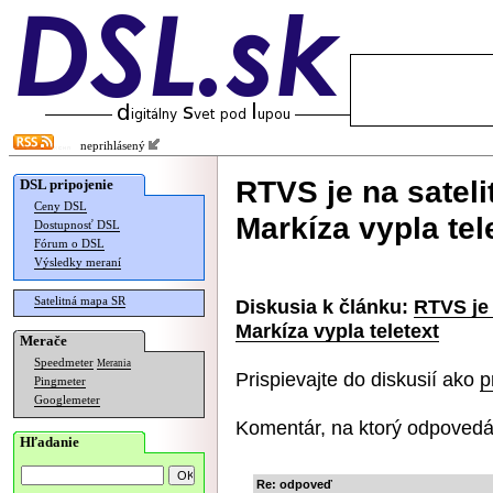
neprihlásený
RTVS je na satelit
DSL pripojenie
Ceny DSL
Markíza vypla tel
Dostupnosť DSL
Fórum o DSL
Výsledky meraní
Satelitná mapa SR
Diskusia k článku:
RTVS je 
Markíza vypla teletext
Merače
Speedmeter
Merania
Prispievajte do diskusií ako
p
Pingmeter
Googlemeter
Komentár, na ktorý odpovedá
Hľadanie
Re: odpoveď