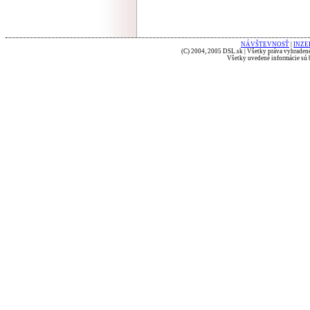
NÁVŠTEVNOSŤ
|
INZE
(C) 2004, 2005 DSL.sk | Všetky práva vyhradené
Všetky uvedené informácie sú b