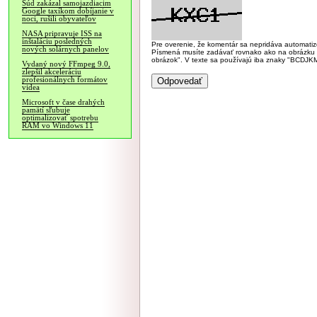
Súd zakázal samojazdiacim
Google taxíkom dobíjanie v
noci, rušili obyvateľov
NASA pripravuje ISS na
inštaláciu posledných
Pre overenie, že komentár sa nepridáva automatizov
nových solárnych panelov
Písmená musíte zadávať rovnako ako na obrázku veľk
obrázok". V texte sa používajú iba znaky "BC
Vydaný nový FFmpeg 9.0,
zlepšil akceleráciu
profesionálnych formátov
videa
Microsoft v čase drahých
pamätí sľubuje
optimalizovať spotrebu
RAM vo Windows 11