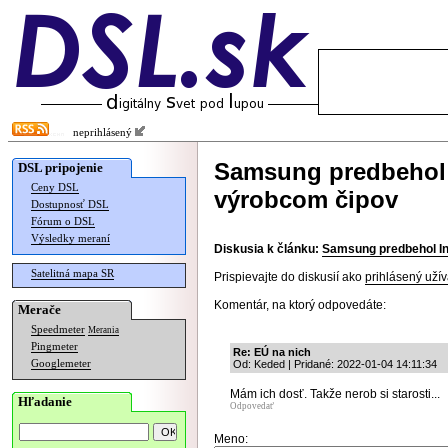
neprihlásený
Samsung predbehol I
DSL pripojenie
Ceny DSL
výrobcom čipov
Dostupnosť DSL
Fórum o DSL
Výsledky meraní
Diskusia k článku:
Samsung predbehol In
Satelitná mapa SR
Prispievajte do diskusií ako
prihlásený užív
Komentár, na ktorý odpovedáte:
Merače
Speedmeter
Merania
Pingmeter
Re: EÚ na nich
Googlemeter
Od: Keded | Pridané: 2022-01-04 14:11:34
Mám ich dosť. Takže nerob si starosti...
Hľadanie
Odpovedať
Meno: