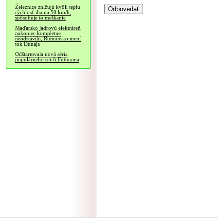
Železnice znižujú kvôli teplu
rýchlosť iba na 50 km/h,
spôsobuje to meškanie
Maďarsko jadrovú elektráreň
nakoniec kompletne
neodstavilo, Rumunsko mení
tok Dunaja
Odštartovala nová séria
populárneho sci-fi Futurama