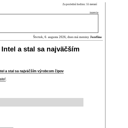
Za poslednú hodinu: 55 meraní
inzercia
Štvrtok, 6. augusta 2026, dnes má meniny
Jozefína
ntel a stal sa najväčším
tel a stal sa najväčším výrobcom čipov
ateľ
.