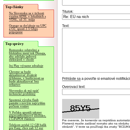
Top články
Titulok:
Na Slovensku sa v tichosti
vypína ADSL v lokalitách s
VDSL, už 31. mája
Text:
Orange sa doťahuje na UPC
a O2, spustí 2.5 Gbps
pripojenie
Top správy
Rumunsko odstrelmi a
blokádou mení tok Dunaja,
aby udržalo jadrovú
elektráreň v chode
Joj Play výrazne zdražuje
Chrome sa bude
aktualizovať dvakrát
týždenne, v budúcnosti sa
Prihláste sa
a povoľte si emailové notifiká
bude aktualizovať bez
reštartov
Overovací text:
Slovensko.sk má opäť
technické problémy
Spustená výroba flash
pamäte s novým najvyšším
počtom vrstiev
V Poľsku spustili takmer
gigawatthodinové úložisko,
z LiFePO4 článkov
Pre overenie, že komentár sa nepridáva automatizov
Písmená musíte zadávať rovnako ako na obrázku veľk
Telekom pridal 12 GB balík
obrázok". V texte sa používajú iba znaky "BC
pre Easy, chce zaň 12 eur