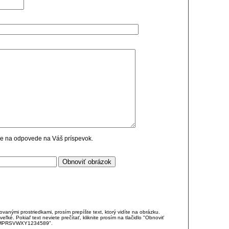
cie na odpovede na Váš príspevok.
anými prostriedkami, prosím prepíšte text, ktorý vidíte na obrázku.
é. Pokiaľ text neviete prečítať, kliknite prosím na tlačidlo "Obnoviť
DJKMPRSVWXY1234589".