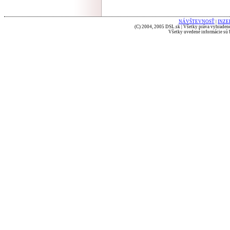
NÁVŠTEVNOSŤ
|
INZE
(C) 2004, 2005 DSL.sk | Všetky práva vyhradené
Všetky uvedené informácie sú b