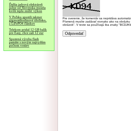
Ďalšia jadrová elektráreň
južne od Slovenska musela
kvôli teplu znížiť výkon
V Poľsku spustili takmer
Pre overenie, že komentár sa nepridáva automatizov
gigawatthodinové úložisko,
Písmená musíte zadávať rovnako ako na obrázku veľk
z LiFePO4 článkov
obrázok". V texte sa používajú iba znaky "BC
Telekom pridal 12 GB balík
pre Easy, chce zaň 12 eur
Spustená výroba flash
pamäte s novým najvyšším
počtom vrstiev