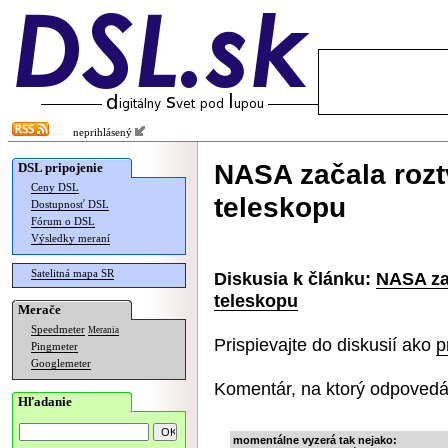
neprihlásený
NASA začala roz
DSL pripojenie
Ceny DSL
teleskopu
Dostupnosť DSL
Fórum o DSL
Výsledky meraní
Satelitná mapa SR
Diskusia k článku:
NASA za
teleskopu
Merače
Speedmeter
Merania
Prispievajte do diskusií ako
p
Pingmeter
Googlemeter
Komentár, na ktorý odpovedá
Hľadanie
momentálne vyzerá tak nejako: