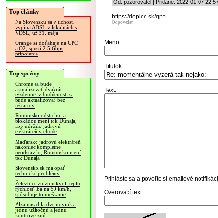
Od: pozorovatel | Pridané: 2022-01-07 22:5
Top články
https://dopice.sk/qpo
Na Slovensku sa v tichosti
Odpovedať
vypína ADSL v lokalitách s
VDSL, už 31. mája
Meno:
Orange sa doťahuje na UPC
a O2, spustí 2.5 Gbps
pripojenie
Titulok:
Top správy
Chrome sa bude
aktualizovať dvakrát
Text:
týždenne, v budúcnosti sa
bude aktualizovať bez
reštartov
Rumunsko odstrelmi a
blokádou mení tok Dunaja,
aby udržalo jadrovú
elektráreň v chode
Maďarsko jadrovú elektráreň
nakoniec kompletne
neodstavilo, Rumunsko mení
tok Dunaja
Slovensko.sk má opäť
technické problémy
Prihláste sa
a povoľte si emailové notifiká
Železnice znižujú kvôli teplu
rýchlosť iba na 50 km/h,
Overovací text:
spôsobuje to meškanie
Alza nasadila dve novinky,
jednu užitočnú a jednu
kontroverznú