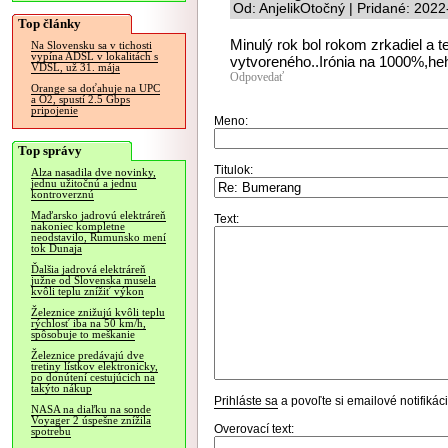
Od: AnjelikOtočný | Pridané: 202
Top články
Minulý rok bol rokom zrkadiel a 
Na Slovensku sa v tichosti
vypína ADSL v lokalitách s
vytvoreného..Irónia na 1000%,he
VDSL, už 31. mája
Odpovedať
Orange sa doťahuje na UPC
a O2, spustí 2.5 Gbps
pripojenie
Meno:
Top správy
Titulok:
Alza nasadila dve novinky,
jednu užitočnú a jednu
kontroverznú
Maďarsko jadrovú elektráreň
Text:
nakoniec kompletne
neodstavilo, Rumunsko mení
tok Dunaja
Ďalšia jadrová elektráreň
južne od Slovenska musela
kvôli teplu znížiť výkon
Železnice znižujú kvôli teplu
rýchlosť iba na 50 km/h,
spôsobuje to meškanie
Železnice predávajú dve
tretiny lístkov elektronicky,
po donútení cestujúcich na
takýto nákup
Prihláste sa
a povoľte si emailové notifiká
NASA na diaľku na sonde
Voyager 2 úspešne znížila
Overovací text:
spotrebu