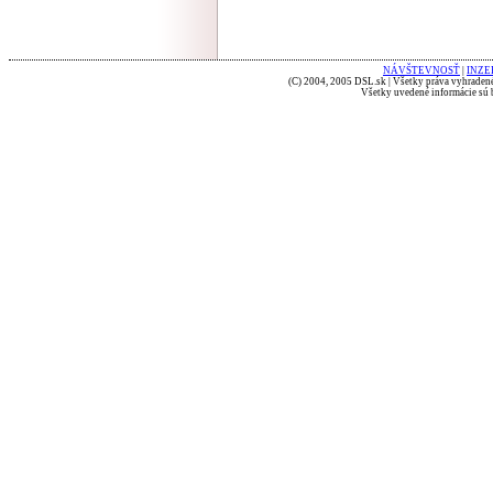
NÁVŠTEVNOSŤ
|
INZE
(C) 2004, 2005 DSL.sk | Všetky práva vyhradené
Všetky uvedené informácie sú b