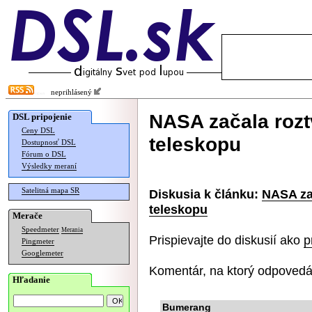
neprihlásený
NASA začala roz
DSL pripojenie
Ceny DSL
teleskopu
Dostupnosť DSL
Fórum o DSL
Výsledky meraní
Satelitná mapa SR
Diskusia k článku:
NASA za
teleskopu
Merače
Speedmeter
Merania
Prispievajte do diskusií ako
p
Pingmeter
Googlemeter
Komentár, na ktorý odpovedá
Hľadanie
Bumerang