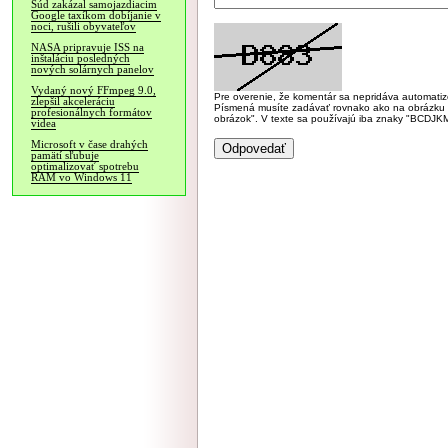
Súd zakázal samojazdiacim
Google taxíkom dobíjanie v
noci, rušili obyvateľov
NASA pripravuje ISS na
inštaláciu posledných
nových solárnych panelov
Vydaný nový FFmpeg 9.0,
Pre overenie, že komentár sa nepridáva automatizov
zlepšil akceleráciu
Písmená musíte zadávať rovnako ako na obrázku veľk
profesionálnych formátov
obrázok". V texte sa používajú iba znaky "BC
videa
Microsoft v čase drahých
pamätí sľubuje
optimalizovať spotrebu
RAM vo Windows 11