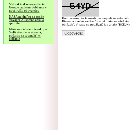
Súd zakázal samojazdiacim
Google taxíkom dobíjanie v
noci, rušili obyvateľov
NASA na diaľku na sonde
Pre overenie, že komentár sa nepridáva automatizov
Voyager 2 úspešne znížila
Písmená musíte zadávať rovnako ako na obrázku veľk
spotrebu
obrázok". V texte sa používajú iba znaky "BC
Misia na záchranu teleskopu
Swift ešte nie je stratená,
podarilo sa spomaliť jej
otáčanie