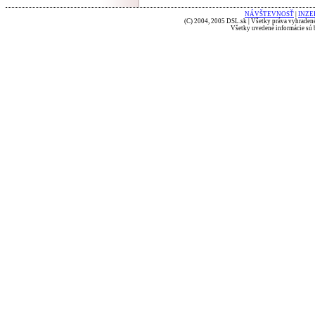
NÁVŠTEVNOSŤ
|
INZE
(C) 2004, 2005 DSL.sk | Všetky práva vyhradené
Všetky uvedené informácie sú b