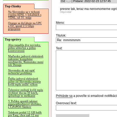
Od: -...- | Pridané: 2022-02-23 12:57:45
Top články
presne tak, teraz ma nerovnomerne ogri
Na Slovensku sa v tichosti
Odpovedať
vypína ADSL v lokalitách s
VDSL, už 31. mája
Meno:
Orange sa doťahuje na UPC
a O2, spustí 2.5 Gbps
pripojenie
Titulok:
Top správy
Alza nasadila dve novinky,
jednu užitočnú a jednu
Text:
kontroverznú
Maďarsko jadrovú elektráreň
nakoniec kompletne
neodstavilo, Rumunsko mení
tok Dunaja
Slovensko.sk má opäť
technické problémy
Ďalšia jadrová elektráreň
južne od Slovenska musela
kvôli teplu znížiť výkon
Železnice znižujú kvôli teplu
rýchlosť iba na 50 km/h,
Prihláste sa
a povoľte si emailové notifiká
spôsobuje to meškanie
V Poľsku spustili takmer
Overovací text:
gigawatthodinové úložisko,
z LiFePO4 článkov
Telekom pridal 12 GB balík
pre Easy, chce zaň 12 eur