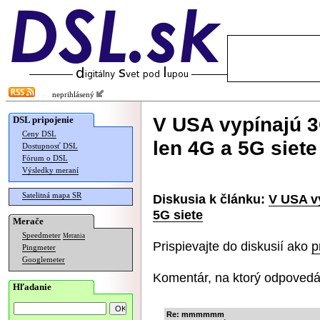
neprihlásený
V USA vypínajú 3G
DSL pripojenie
Ceny DSL
len 4G a 5G siete
Dostupnosť DSL
Fórum o DSL
Výsledky meraní
Satelitná mapa SR
Diskusia k článku:
V USA vy
5G siete
Merače
Speedmeter
Merania
Prispievajte do diskusií ako
p
Pingmeter
Googlemeter
Komentár, na ktorý odpovedá
Hľadanie
Re: mmmmmm