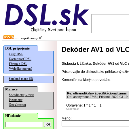
neprihlásený
Dekóder AV1 od VLC 
DSL pripojenie
Ceny DSL
Dostupnosť DSL
Diskusia k článku:
Dekóder AV1 od VLC v
Fórum o DSL
Výsledky meraní
Prispievajte do diskusií ako
prihlásený užív
Satelitná mapa SR
Komentár, na ktorý odpovedáte:
Merače
Re: ultraradikalny špecifikácionalizmus
Speedmeter
Merania
Od: anonymous2743 | Pridané: 2022-03-19 
Pingmeter
Googlemeter
Opravene: 1 * 1 * 1 = 1
Odpovedať
Hľadanie
Meno: