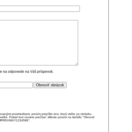
cie na odpovede na Váš príspevok.
anými prostriedkami, prosím prepíšte text, ktorý vidíte na obrázku.
é. Pokiaľ text neviete prečítať, kliknite prosím na tlačidlo "Obnoviť
DJKMPRSVWXY1234589".