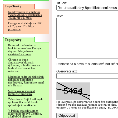
Titulok:
Top články
Na Slovensku sa v tichosti
vypína ADSL v lokalitách s
Text:
VDSL, už 31. mája
Orange sa doťahuje na UPC
a O2, spustí 2.5 Gbps
pripojenie
Top správy
Rumunsko odstrelmi a
blokádou mení tok Dunaja,
aby udržalo jadrovú
elektráreň v chode
Chrome sa bude
aktualizovať dvakrát
Prihláste sa
a povoľte si emailové notifiká
týždenne, v budúcnosti sa
bude aktualizovať bez
Overovací text:
reštartov
Maďarsko jadrovú elektráreň
nakoniec kompletne
neodstavilo, Rumunsko mení
tok Dunaja
Slovensko.sk má opäť
technické problémy
Železnice znižujú kvôli teplu
Pre overenie, že komentár sa nepridáva automatizov
rýchlosť iba na 50 km/h,
Písmená musíte zadávať rovnako ako na obrázku veľk
spôsobuje to meškanie
obrázok". V texte sa používajú iba znaky "BC
V Poľsku spustili takmer
gigawatthodinové úložisko,
z LiFePO4 článkov