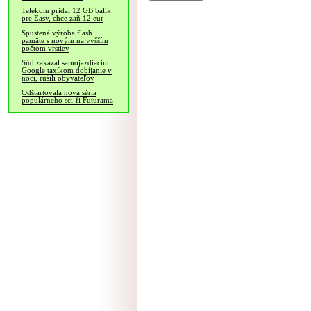
Telekom pridal 12 GB balík
pre Easy, chce zaň 12 eur
Spustená výroba flash
pamäte s novým najvyšším
počtom vrstiev
Súd zakázal samojazdiacim
Google taxíkom dobíjanie v
noci, rušili obyvateľov
Odštartovala nová séria
populárneho sci-fi Futurama