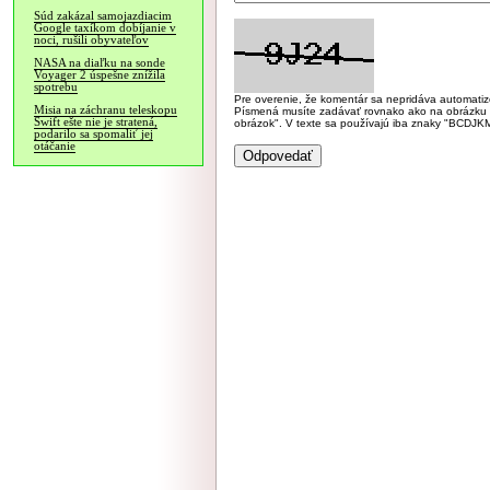
Súd zakázal samojazdiacim
Google taxíkom dobíjanie v
noci, rušili obyvateľov
NASA na diaľku na sonde
Voyager 2 úspešne znížila
spotrebu
Pre overenie, že komentár sa nepridáva automatizov
Misia na záchranu teleskopu
Písmená musíte zadávať rovnako ako na obrázku veľk
Swift ešte nie je stratená,
obrázok". V texte sa používajú iba znaky "BC
podarilo sa spomaliť jej
otáčanie