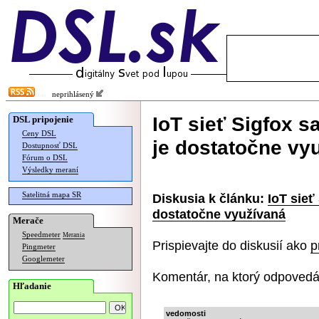
neprihlásený
IoT sieť Sigfox s
DSL pripojenie
Ceny DSL
je dostatočne vy
Dostupnosť DSL
Fórum o DSL
Výsledky meraní
Satelitná mapa SR
Diskusia k článku:
IoT sieť
dostatočne využívaná
Merače
Speedmeter
Merania
Prispievajte do diskusií ako
p
Pingmeter
Googlemeter
Komentár, na ktorý odpovedá
Hľadanie
vedomosti