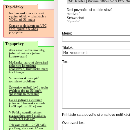
Od: Učiteľka | Pridané: 2022-05-13 12:50:34
Top články
Deti poznačte si cudzie slová:
Na Slovensku sa v tichosti
medveď
vypína ADSL v lokalitách s
Schwechat
VDSL, už 31. mája
Odpovedať
Orange sa doťahuje na UPC
a O2, spustí 2.5 Gbps
pripojenie
Meno:
Top správy
Titulok:
Alza nasadila dve novinky,
jednu užitočnú a jednu
kontroverznú
Text:
Maďarsko jadrovú elektráreň
nakoniec kompletne
neodstavilo, Rumunsko mení
tok Dunaja
Slovensko.sk má opäť
technické problémy
Železnice znižujú kvôli teplu
rýchlosť iba na 50 km/h,
spôsobuje to meškanie
Ďalšia jadrová elektráreň
južne od Slovenska musela
kvôli teplu znížiť výkon
V Poľsku spustili takmer
Prihláste sa
a povoľte si emailové notifiká
gigawatthodinové úložisko,
z LiFePO4 článkov
Overovací text:
Telekom pridal 12 GB balík
pre Easy, chce zaň 12 eur