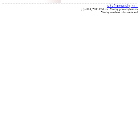
NÁVŠTEVNOSŤ
|
INZE
(C) 2004, 2005 DSL.sk | Všetky práva vyhradené
Všetky uvedené informácie sú b