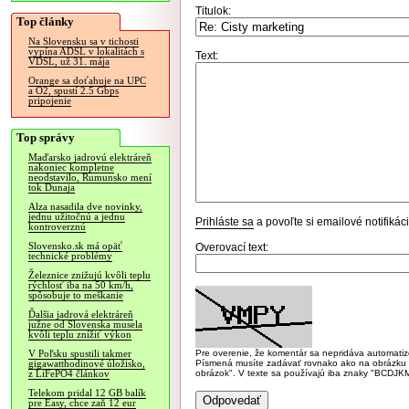
Titulok:
Top články
Na Slovensku sa v tichosti
vypína ADSL v lokalitách s
Text:
VDSL, už 31. mája
Orange sa doťahuje na UPC
a O2, spustí 2.5 Gbps
pripojenie
Top správy
Maďarsko jadrovú elektráreň
nakoniec kompletne
neodstavilo, Rumunsko mení
tok Dunaja
Alza nasadila dve novinky,
jednu užitočnú a jednu
Prihláste sa
a povoľte si emailové notifiká
kontroverznú
Slovensko.sk má opäť
Overovací text:
technické problémy
Železnice znižujú kvôli teplu
rýchlosť iba na 50 km/h,
spôsobuje to meškanie
Ďalšia jadrová elektráreň
južne od Slovenska musela
kvôli teplu znížiť výkon
Pre overenie, že komentár sa nepridáva automatizov
V Poľsku spustili takmer
Písmená musíte zadávať rovnako ako na obrázku veľk
gigawatthodinové úložisko,
obrázok". V texte sa používajú iba znaky "BC
z LiFePO4 článkov
Telekom pridal 12 GB balík
pre Easy, chce zaň 12 eur