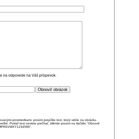
cie na odpovede na Váš príspevok.
anými prostriedkami, prosím prepíšte text, ktorý vidíte na obrázku.
é. Pokiaľ text neviete prečítať, kliknite prosím na tlačidlo "Obnoviť
DJKMPRSVWXY1234589".