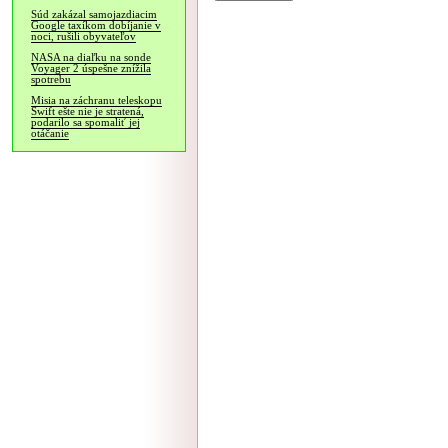
Súd zakázal samojazdiacim
Google taxíkom dobíjanie v
noci, rušili obyvateľov
NASA na diaľku na sonde
Voyager 2 úspešne znížila
spotrebu
Misia na záchranu teleskopu
Swift ešte nie je stratená,
podarilo sa spomaliť jej
otáčanie