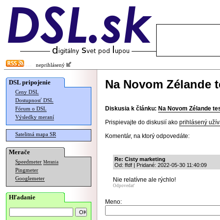
neprihlásený
Na Novom Zélande t
DSL pripojenie
Ceny DSL
Dostupnosť DSL
Diskusia k článku:
Na Novom Zélande tes
Fórum o DSL
Výsledky meraní
Prispievajte do diskusií ako
prihlásený užív
Satelitná mapa SR
Komentár, na ktorý odpovedáte:
Merače
Re: Cisty marketing
Speedmeter
Merania
Od: ffdf | Pridané: 2022-05-30 11:40:09
Pingmeter
Googlemeter
Nie relatívne ale rýchlo!
Odpovedať
Hľadanie
Meno: