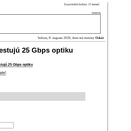
Za poslednú hodinu: 12 meraní
inzercia
Sobota, 8. augusta 2026, dnes má meniny
Oskár
estujú 25 Gbps optiku
tujú 25 Gbps optiku
ateľ
.