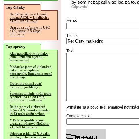
by som nezaplatil viac iba za to, a
Odpovedať
Top články
Na Slovensku sa v tichosti
vypína ADSL v lokalitách s
Meno:
VDSL, už 31. mája
Orange sa doťahuje na UPC
a O2, spustí 2.5 Gbps
pripojenie
Titulok:
Top správy
Text:
Alza nasadila dve novinky,
jednu užitočnú a jednu
kontroverznú
Maďarsko jadrovú elektráreň
nakoniec kompletne
neodstavilo, Rumunsko mení
tok Dunaja
Slovensko.sk má opäť
technické problémy
Železnice znižujú kvôli teplu
rýchlosť iba na 50 km/h,
spôsobuje to meškanie
Ďalšia jadrová elektráreň
Prihláste sa
a povoľte si emailové notifiká
južne od Slovenska musela
kvôli teplu znížiť výkon
Overovací text:
V Poľsku spustili takmer
gigawatthodinové úložisko,
z LiFePO4 článkov
Telekom pridal 12 GB balík
pre Easy, chce zaň 12 eur