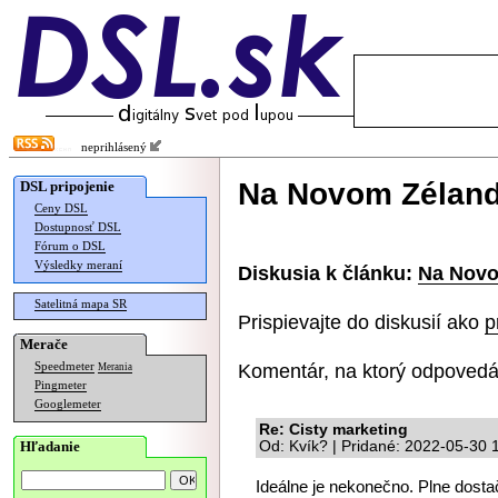
neprihlásený
Na Novom Zélande
DSL pripojenie
Ceny DSL
Dostupnosť DSL
Fórum o DSL
Výsledky meraní
Diskusia k článku:
Na Novo
Satelitná mapa SR
Prispievajte do diskusií ako
p
Merače
Komentár, na ktorý odpovedá
Speedmeter
Merania
Pingmeter
Googlemeter
Re: Cisty marketing
Hľadanie
Od: Kvík? | Pridané: 2022-05-30 
Ideálne je nekonečno. Plne dosta