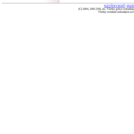
NÁVŠTEVNOSŤ
|
INZE
(C) 2004, 2005 DSL.sk | Všetky práva vyhradené
Všetky uvedené informácie sú b