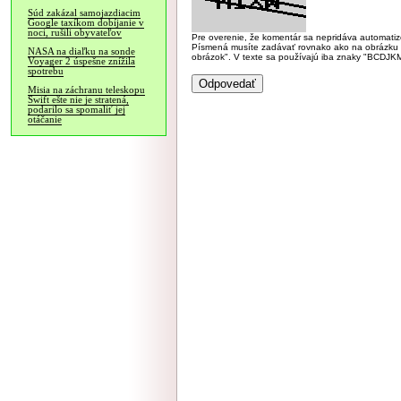
Súd zakázal samojazdiacim
Google taxíkom dobíjanie v
noci, rušili obyvateľov
Pre overenie, že komentár sa nepridáva automatizov
Písmená musíte zadávať rovnako ako na obrázku veľk
NASA na diaľku na sonde
obrázok". V texte sa používajú iba znaky "BC
Voyager 2 úspešne znížila
spotrebu
Misia na záchranu teleskopu
Swift ešte nie je stratená,
podarilo sa spomaliť jej
otáčanie