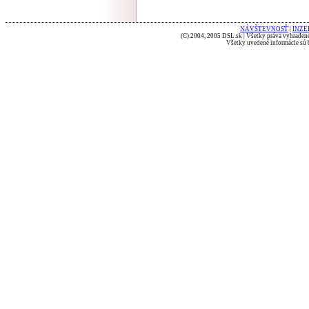
NÁVŠTEVNOSŤ
|
INZE
(C) 2004, 2005 DSL.sk | Všetky práva vyhradené
Všetky uvedené informácie sú b