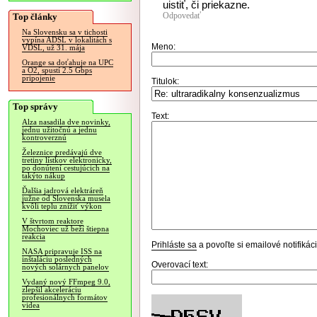
uistiť, či priekazne.
Odpovedať
Top články
Na Slovensku sa v tichosti
vypína ADSL v lokalitách s
Meno:
VDSL, už 31. mája
Orange sa doťahuje na UPC
a O2, spustí 2.5 Gbps
pripojenie
Titulok:
Top správy
Text:
Alza nasadila dve novinky,
jednu užitočnú a jednu
kontroverznú
Železnice predávajú dve
tretiny lístkov elektronicky,
po donútení cestujúcich na
takýto nákup
Ďalšia jadrová elektráreň
južne od Slovenska musela
kvôli teplu znížiť výkon
V štvrtom reaktore
Mochoviec už beží štiepna
reakcia
Prihláste sa
a povoľte si emailové notifiká
NASA pripravuje ISS na
inštaláciu posledných
Overovací text:
nových solárnych panelov
Vydaný nový FFmpeg 9.0,
zlepšil akceleráciu
profesionálnych formátov
videa