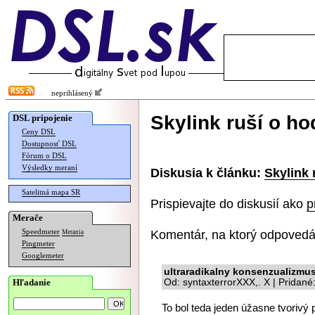
neprihlásený
Skylink ruší o h
DSL pripojenie
Ceny DSL
Dostupnosť DSL
Fórum o DSL
Výsledky meraní
Diskusia k článku:
Skylink 
Satelitná mapa SR
Prispievajte do diskusií ako
p
Merače
Komentár, na ktorý odpovedá
Speedmeter
Merania
Pingmeter
Googlemeter
ultraradikalny konsenzualizmu
Hľadanie
Od: syntaxterrorXXX,. X | Pridan
To bol teda jeden úžasne tvorivý 