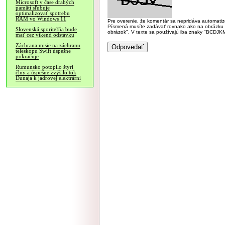
Microsoft v čase drahých
pamätí sľubuje
optimalizovať spotrebu
RAM vo Windows 11
Pre overenie, že komentár sa nepridáva automatizov
Písmená musíte zadávať rovnako ako na obrázku veľk
Slovenská sporiteľňa bude
obrázok". V texte sa používajú iba znaky "BC
mať cez víkend odstávku
Záchrana misie na záchranu
teleskopu Swift úspešne
pokračuje
Rumunsko potopilo štyri
člny a úspešne zvýšilo tok
Dunaja k jadrovej elektrárni