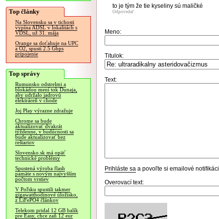
to je tým že tie kyseliny sú maličké
Top články
Odpovedať
Na Slovensku sa v tichosti
vypína ADSL v lokalitách s
Meno:
VDSL, už 31. mája
Orange sa doťahuje na UPC
a O2, spustí 2.5 Gbps
pripojenie
Titulok:
Top správy
Text:
Rumunsko odstrelmi a
blokádou mení tok Dunaja,
aby udržalo jadrovú
elektráreň v chode
Joj Play výrazne zdražuje
Chrome sa bude
aktualizovať dvakrát
týždenne, v budúcnosti sa
bude aktualizovať bez
reštartov
Slovensko.sk má opäť
technické problémy
Prihláste sa
a povoľte si emailové notifiká
Spustená výroba flash
pamäte s novým najvyšším
počtom vrstiev
Overovací text:
V Poľsku spustili takmer
gigawatthodinové úložisko,
z LiFePO4 článkov
Telekom pridal 12 GB balík
pre Easy, chce zaň 12 eur