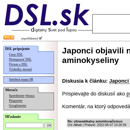
neprihlásený
Japonci objavili 
DSL pripojenie
Ceny DSL
aminokyseliny
Dostupnosť DSL
Fórum o DSL
Výsledky meraní
Satelitná mapa SR
Diskusia k článku:
Japonci 
Merače
Prispievajte do diskusií ako
p
Speedmeter
Merania
Pingmeter
Komentár, na ktorý odpovedá
Googlemeter
Hľadanie
Re: ultraradikalny asteridovačizmus
Od: Alibab | Pridané: 2022-06-07 10:26:59