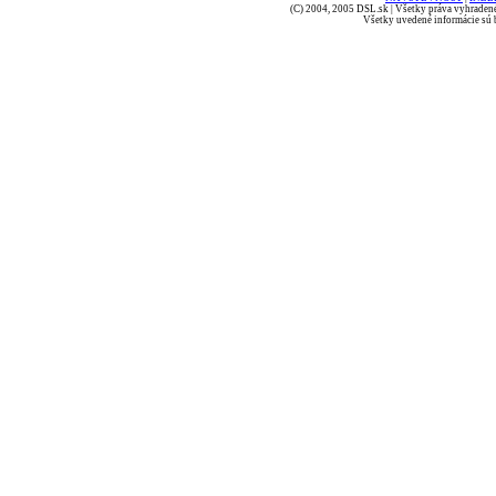
(C) 2004, 2005 DSL.sk | Všetky práva vyhradené
Všetky uvedené informácie sú b