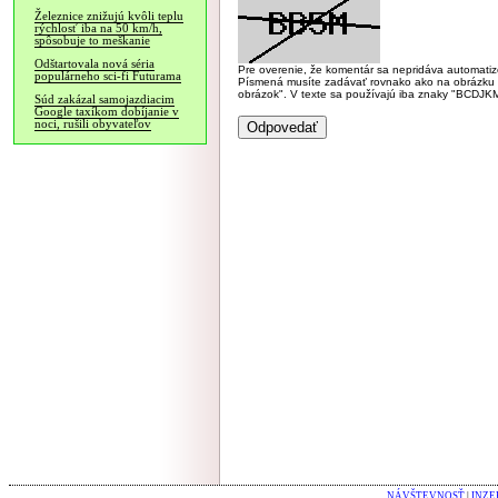
Železnice znižujú kvôli teplu
rýchlosť iba na 50 km/h,
spôsobuje to meškanie
Odštartovala nová séria
Pre overenie, že komentár sa nepridáva automatizov
populárneho sci-fi Futurama
Písmená musíte zadávať rovnako ako na obrázku veľk
obrázok". V texte sa používajú iba znaky "BC
Súd zakázal samojazdiacim
Google taxíkom dobíjanie v
noci, rušili obyvateľov
NÁVŠTEVNOSŤ
|
INZE