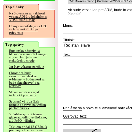
Od: BolaveKoleno | Pridané: 2022-06-09 12:
Top články
Ak bude verzia len pre ARM, bude to za
Na Slovensku sa v tichosti
Odpovedať
vypína ADSL v lokalitách s
VDSL, už 31. mája
Meno:
Orange sa doťahuje na UPC
a O2, spustí 2.5 Gbps
pripojenie
Titulok:
Top správy
Rumunsko odstrelmi a
blokádou mení tok Dunaja,
Text:
aby udržalo jadrovú
elektráreň v chode
Joj Play výrazne zdražuje
Chrome sa bude
aktualizovať dvakrát
týždenne, v budúcnosti sa
bude aktualizovať bez
reštartov
Slovensko.sk má opäť
technické problémy
Spustená výroba flash
pamäte s novým najvyšším
Prihláste sa
a povoľte si emailové notifiká
počtom vrstiev
V Poľsku spustili takmer
Overovací text:
gigawatthodinové úložisko,
z LiFePO4 článkov
Telekom pridal 12 GB balík
pre Easy, chce zaň 12 eur