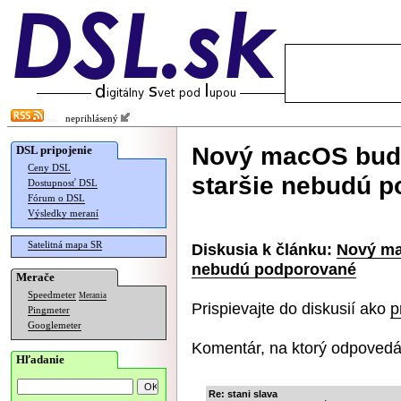
neprihlásený
Nový macOS bude
DSL pripojenie
Ceny DSL
staršie nebudú 
Dostupnosť DSL
Fórum o DSL
Výsledky meraní
Satelitná mapa SR
Diskusia k článku:
Nový ma
nebudú podporované
Merače
Speedmeter
Merania
Prispievajte do diskusií ako
p
Pingmeter
Googlemeter
Komentár, na ktorý odpovedá
Hľadanie
Re: stani slava