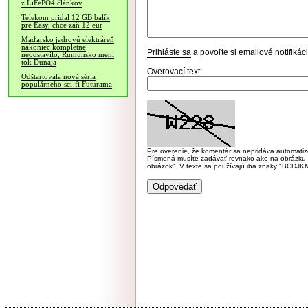
z LiFePO4 článkov
Telekom pridal 12 GB balík
pre Easy, chce zaň 12 eur
Maďarsko jadrovú elektráreň
nakoniec kompletne
Prihláste sa
a povoľte si emailové notifiká
neodstavilo, Rumunsko mení
tok Dunaja
Overovací text:
Odštartovala nová séria
populárneho sci-fi Futurama
Pre overenie, že komentár sa nepridáva automatizov
Písmená musíte zadávať rovnako ako na obrázku veľk
obrázok". V texte sa používajú iba znaky "BC