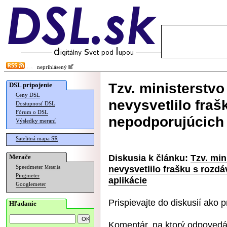
neprihlásený
Tzv. ministerstvo 
DSL pripojenie
Ceny DSL
nevysvetlilo fraš
Dostupnosť DSL
Fórum o DSL
nepodporujúcich 
Výsledky meraní
Satelitná mapa SR
Diskusia k článku:
Tzv. min
Merače
nevysvetlilo frašku s rozd
Speedmeter
Merania
Pingmeter
aplikácie
Googlemeter
Prispievajte do diskusií ako
p
Hľadanie
Komentár, na ktorý odpovedá