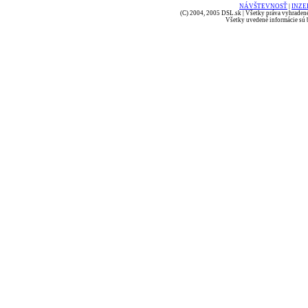
NÁVŠTEVNOSŤ
|
INZE
(C) 2004, 2005 DSL.sk | Všetky práva vyhradené
Všetky uvedené informácie sú b