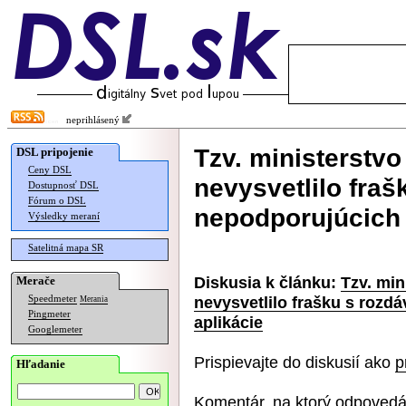
neprihlásený
Tzv. ministerstvo
DSL pripojenie
Ceny DSL
nevysvetlilo fraš
Dostupnosť DSL
Fórum o DSL
nepodporujúcich 
Výsledky meraní
Satelitná mapa SR
Diskusia k článku:
Tzv. min
Merače
nevysvetlilo frašku s rozd
Speedmeter
Merania
Pingmeter
aplikácie
Googlemeter
Prispievajte do diskusií ako
p
Hľadanie
Komentár, na ktorý odpovedá