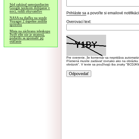
Súd zakázal samojazdiacim
Google taxíkom dobíjanie v
noci, rušili obyvateľov
Prihláste sa
a povoľte si emailové notifiká
NASA na diaľku na sonde
Voyager 2 úspešne znížila
Overovací text:
spotrebu
Misia na záchranu teleskopu
Swift ešte nie je stratená,
podarilo sa spomaliť jej
otáčanie
Pre overenie, že komentár sa nepridáva automatizov
Písmená musíte zadávať rovnako ako na obrázku veľk
obrázok". V texte sa používajú iba znaky "BC