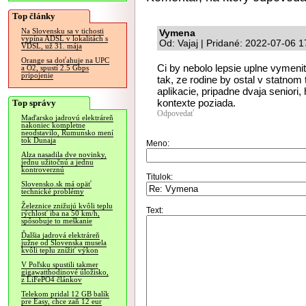
Top články
Na Slovensku sa v tichosti
Vymena
vypína ADSL v lokalitách s
Od: Vajaj | Pridané: 2022-07-06 1
VDSL, už 31. mája
Orange sa doťahuje na UPC
Ci by nebolo lepsie uplne vymenit
a O2, spustí 2.5 Gbps
pripojenie
tak, ze rodine by ostal v statnom 
aplikacie, pripadne dvaja seniori,
kontexte poziada.
Top správy
Odpovedať
Maďarsko jadrovú elektráreň
nakoniec kompletne
neodstavilo, Rumunsko mení
tok Dunaja
Meno:
Alza nasadila dve novinky,
jednu užitočnú a jednu
kontroverznú
Titulok:
Slovensko.sk má opäť
technické problémy
Železnice znižujú kvôli teplu
Text:
rýchlosť iba na 50 km/h,
spôsobuje to meškanie
Ďalšia jadrová elektráreň
južne od Slovenska musela
kvôli teplu znížiť výkon
V Poľsku spustili takmer
gigawatthodinové úložisko,
z LiFePO4 článkov
Telekom pridal 12 GB balík
pre Easy, chce zaň 12 eur