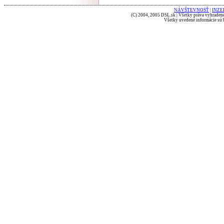
NÁVŠTEVNOSŤ
|
INZE
(C) 2004, 2005 DSL.sk | Všetky práva vyhradené
Všetky uvedené informácie sú b