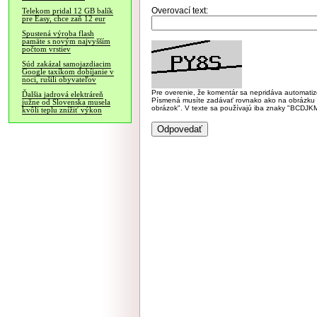
Overovací text:
Telekom pridal 12 GB balík
pre Easy, chce zaň 12 eur
Spustená výroba flash
pamäte s novým najvyšším
počtom vrstiev
Súd zakázal samojazdiacim
Google taxíkom dobíjanie v
noci, rušili obyvateľov
Pre overenie, že komentár sa nepridáva automatizov
Ďalšia jadrová elektráreň
Písmená musíte zadávať rovnako ako na obrázku veľk
južne od Slovenska musela
obrázok". V texte sa používajú iba znaky "BC
kvôli teplu znížiť výkon