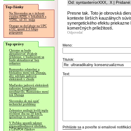
Od: syntaxterrorXXX,. X | Pridan
Top články
Presne tak. Toto je obrovská diera
Na Slovensku sa v tichosti
vypína ADSL v lokalitách s
kontexte širších kauzálnych súvis
VDSL, už 31. mája
synergetického efektu priekazne k
Orange sa doťahuje na UPC
komerčných príležitostí.
a O2, spustí 2.5 Gbps
Odpovedať
pripojenie
Top správy
Meno:
Chrome sa bude
aktualizovať dvakrát
týždenne, v budúcnosti sa
Titulok:
bude aktualizovať bez
reštartov
Rumunsko odstrelmi a
blokádou mení tok Dunaja,
Text:
aby udržalo jadrovú
elektráreň v chode
Maďarsko jadrovú elektráreň
nakoniec kompletne
neodstavilo, Rumunsko mení
tok Dunaja
Slovensko.sk má opäť
technické problémy
Železnice znižujú kvôli teplu
rýchlosť iba na 50 km/h,
spôsobuje to meškanie
V Poľsku spustili takmer
gigawatthodinové úložisko,
Prihláste sa
a povoľte si emailové notifiká
z LiFePO4 článkov