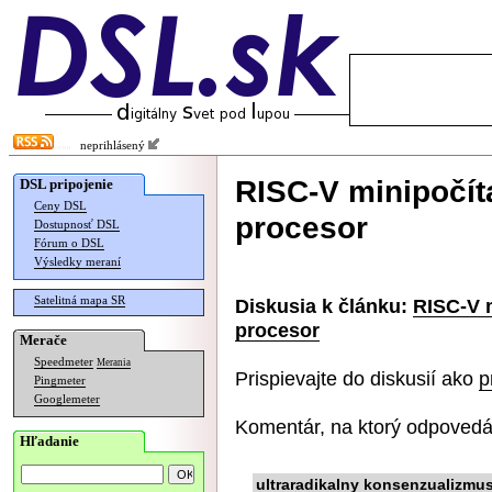
neprihlásený
RISC-V minipočít
DSL pripojenie
Ceny DSL
procesor
Dostupnosť DSL
Fórum o DSL
Výsledky meraní
Satelitná mapa SR
Diskusia k článku:
RISC-V 
procesor
Merače
Speedmeter
Merania
Prispievajte do diskusií ako
p
Pingmeter
Googlemeter
Komentár, na ktorý odpovedá
Hľadanie
ultraradikalny konsenzualizmu