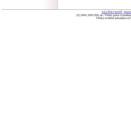
NÁVŠTEVNOSŤ
|
INZE
(C) 2004, 2005 DSL.sk | Všetky práva vyhradené
Všetky uvedené informácie sú b