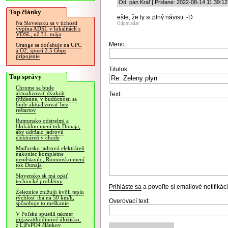
Od: pán Kráľ | Pridané: 2022-08-14 11:39:12
Top články
ešte, že ty si plný návisti :-D
Na Slovensku sa v tichosti
Odpovedať
vypína ADSL v lokalitách s
VDSL, už 31. mája
Meno:
Orange sa doťahuje na UPC
a O2, spustí 2.5 Gbps
pripojenie
Titulok:
Top správy
Chrome sa bude
aktualizovať dvakrát
Text:
týždenne, v budúcnosti sa
bude aktualizovať bez
reštartov
Rumunsko odstrelmi a
blokádou mení tok Dunaja,
aby udržalo jadrovú
elektráreň v chode
Maďarsko jadrovú elektráreň
nakoniec kompletne
neodstavilo, Rumunsko mení
tok Dunaja
Slovensko.sk má opäť
technické problémy
Prihláste sa
a povoľte si emailové notifiká
Železnice znižujú kvôli teplu
rýchlosť iba na 50 km/h,
Overovací text:
spôsobuje to meškanie
V Poľsku spustili takmer
gigawatthodinové úložisko,
z LiFePO4 článkov