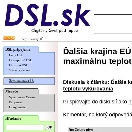
neprihlásený
Ďalšia krajina E
DSL pripojenie
Ceny DSL
maximálnu teplot
Dostupnosť DSL
Fórum o DSL
Výsledky meraní
Satelitná mapa SR
Diskusia k článku:
Ďalšia 
teplotu vykurovania
Merače
Speedmeter
Merania
Prispievajte do diskusií ako
p
Pingmeter
Googlemeter
Komentár, na ktorý odpovedá
Hľadanie
Re: Zeleny plyn