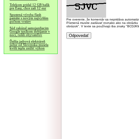
Telekom pridal 12 GB balík
pre Easy, chce zaň 12 eur
Spustená výroba flash
pamäte s novým najvyšším
Pre overenie, že komentár sa nepridáva automatizov
počtom vrstiev
Písmená musíte zadávať rovnako ako na obrázku veľk
obrázok". V texte sa používajú iba znaky "BC
Súd zakázal samojazdiacim
Google taxíkom dobíjanie v
noci, rušili obyvateľov
Ďalšia jadrová elektráreň
južne od Slovenska musela
kvôli teplu znížiť výkon