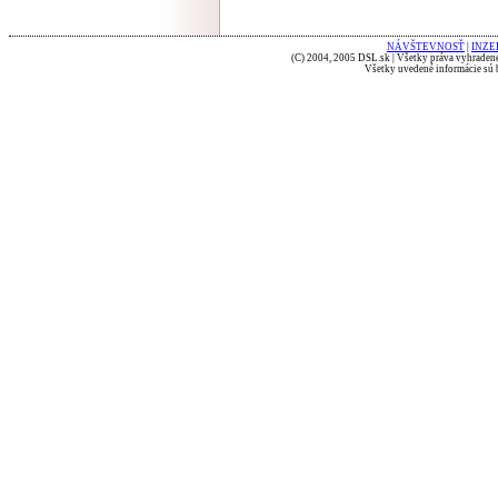
NÁVŠTEVNOSŤ
|
INZE
(C) 2004, 2005 DSL.sk | Všetky práva vyhradené
Všetky uvedené informácie sú b