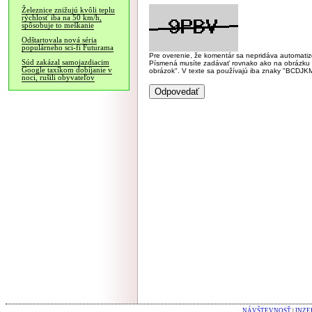
Železnice znižujú kvôli teplu
rýchlosť iba na 50 km/h,
spôsobuje to meškanie
Odštartovala nová séria
populárneho sci-fi Futurama
Pre overenie, že komentár sa nepridáva automatizov
Súd zakázal samojazdiacim
Písmená musíte zadávať rovnako ako na obrázku veľk
Google taxíkom dobíjanie v
obrázok". V texte sa používajú iba znaky "BC
noci, rušili obyvateľov
NÁVŠTEVNOSŤ
|
INZE