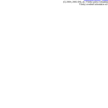
(C) 2004, 2005 DSL.sk | Všetky práva vyhradené
Všetky uvedené informácie sú b