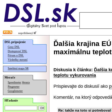
neprihlásený
Ďalšia krajina E
DSL pripojenie
Ceny DSL
maximálnu teplot
Dostupnosť DSL
Fórum o DSL
Výsledky meraní
Satelitná mapa SR
Diskusia k článku:
Ďalšia 
teplotu vykurovania
Merače
Speedmeter
Merania
Prispievajte do diskusií ako
p
Pingmeter
Googlemeter
Komentár, na ktorý odpovedá
Hľadanie
Re: takže na toto si potrebova