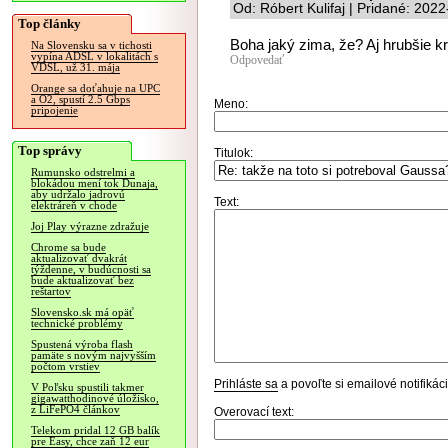
Od: Róbert Kulifaj | Pridané: 202
Top články
Boha jaký zima, že? Aj hrubšie k
Na Slovensku sa v tichosti
vypína ADSL v lokalitách s
Odpovedať
VDSL, už 31. mája
Orange sa doťahuje na UPC
a O2, spustí 2.5 Gbps
Meno:
pripojenie
Top správy
Titulok:
Rumunsko odstrelmi a
blokádou mení tok Dunaja,
aby udržalo jadrovú
Text:
elektráreň v chode
Joj Play výrazne zdražuje
Chrome sa bude
aktualizovať dvakrát
týždenne, v budúcnosti sa
bude aktualizovať bez
reštartov
Slovensko.sk má opäť
technické problémy
Spustená výroba flash
pamäte s novým najvyšším
počtom vrstiev
Prihláste sa
a povoľte si emailové notifiká
V Poľsku spustili takmer
gigawatthodinové úložisko,
z LiFePO4 článkov
Overovací text:
Telekom pridal 12 GB balík
pre Easy, chce zaň 12 eur