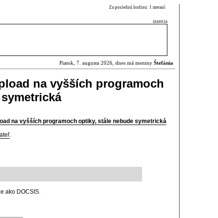
Za poslednú hodinu: 1 meraní
inzercia
Piatok, 7. augusta 2026, dnes má meniny
Štefánia
upload na vyšších programoch
 symetrická
oad na vyšších programoch optiky, stále nebude symetrická
ateľ
.
ne ako DOCSIS.