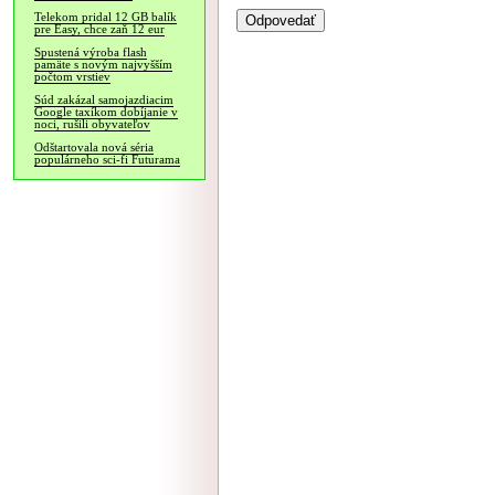
Telekom pridal 12 GB balík
pre Easy, chce zaň 12 eur
Spustená výroba flash
pamäte s novým najvyšším
počtom vrstiev
Súd zakázal samojazdiacim
Google taxíkom dobíjanie v
noci, rušili obyvateľov
Odštartovala nová séria
populárneho sci-fi Futurama