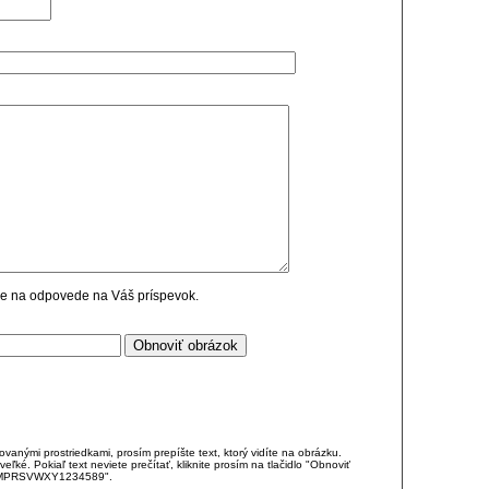
cie na odpovede na Váš príspevok.
anými prostriedkami, prosím prepíšte text, ktorý vidíte na obrázku.
é. Pokiaľ text neviete prečítať, kliknite prosím na tlačidlo "Obnoviť
DJKMPRSVWXY1234589".