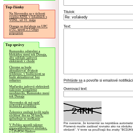
Top články
Titulok:
Na Slovensku sa v tichosti
vypína ADSL v lokalitách s
VDSL, už 31. mája
Text:
Orange sa doťahuje na UPC
a O2, spustí 2.5 Gbps
pripojenie
Top správy
Rumunsko odstrelmi a
blokádou mení tok Dunaja,
aby udržalo jadrovú
elektráreň v chode
Chrome sa bude
aktualizovať dvakrát
týždenne, v budúcnosti sa
bude aktualizovať bez
Prihláste sa
a povoľte si emailové notifiká
reštartov
Maďarsko jadrovú elektráreň
Overovací text:
nakoniec kompletne
neodstavilo, Rumunsko mení
tok Dunaja
Slovensko.sk má opäť
technické problémy
Železnice znižujú kvôli teplu
rýchlosť iba na 50 km/h,
spôsobuje to meškanie
Pre overenie, že komentár sa nepridáva automatizov
V Poľsku spustili takmer
Písmená musíte zadávať rovnako ako na obrázku veľk
gigawatthodinové úložisko,
obrázok". V texte sa používajú iba znaky "BC
z LiFePO4 článkov