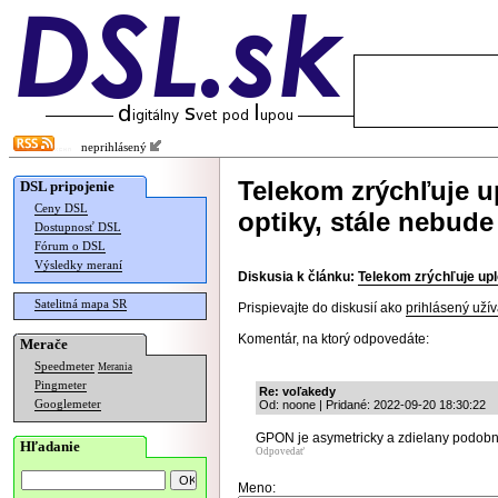
neprihlásený
Telekom zrýchľuje 
DSL pripojenie
Ceny DSL
optiky, stále nebude
Dostupnosť DSL
Fórum o DSL
Výsledky meraní
Diskusia k článku:
Telekom zrýchľuje upl
Satelitná mapa SR
Prispievajte do diskusií ako
prihlásený užív
Komentár, na ktorý odpovedáte:
Merače
Speedmeter
Merania
Pingmeter
Re: voľakedy
Googlemeter
Od: noone | Pridané: 2022-09-20 18:30:22
GPON je asymetricky a zdielany podob
Hľadanie
Odpovedať
Meno: