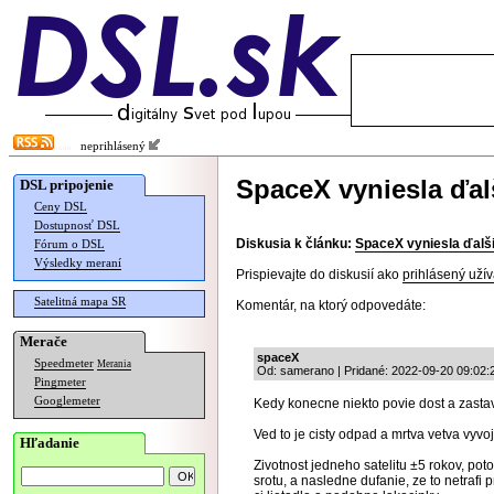
neprihlásený
SpaceX vyniesla ďalš
DSL pripojenie
Ceny DSL
Dostupnosť DSL
Diskusia k článku:
SpaceX vyniesla ďalšie
Fórum o DSL
Výsledky meraní
Prispievajte do diskusií ako
prihlásený užív
Satelitná mapa SR
Komentár, na ktorý odpovedáte:
Merače
spaceX
Speedmeter
Merania
Od: samerano | Pridané: 2022-09-20 09:02:
Pingmeter
Googlemeter
Kedy konecne niekto povie dost a zastav
Ved to je cisty odpad a mrtva vetva vyvoj
Hľadanie
Zivotnost jedneho satelitu ±5 rokov, pot
srotu, a nasledne dufanie, ze to netraf