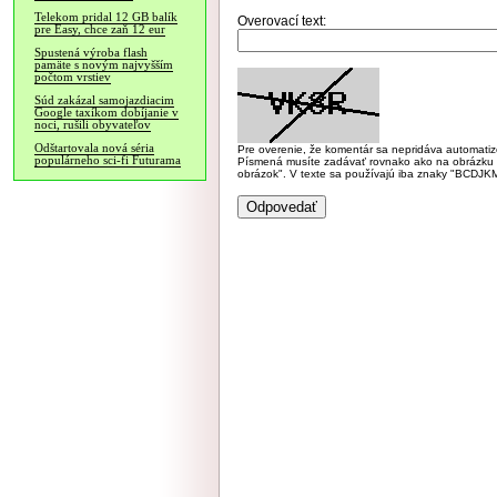
Telekom pridal 12 GB balík
Overovací text:
pre Easy, chce zaň 12 eur
Spustená výroba flash
pamäte s novým najvyšším
počtom vrstiev
Súd zakázal samojazdiacim
Google taxíkom dobíjanie v
noci, rušili obyvateľov
Odštartovala nová séria
Pre overenie, že komentár sa nepridáva automatizov
populárneho sci-fi Futurama
Písmená musíte zadávať rovnako ako na obrázku veľk
obrázok". V texte sa používajú iba znaky "BC