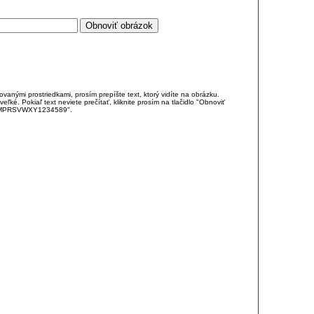
anými prostriedkami, prosím prepíšte text, ktorý vidíte na obrázku.
é. Pokiaľ text neviete prečítať, kliknite prosím na tlačidlo "Obnoviť
DJKMPRSVWXY1234589".