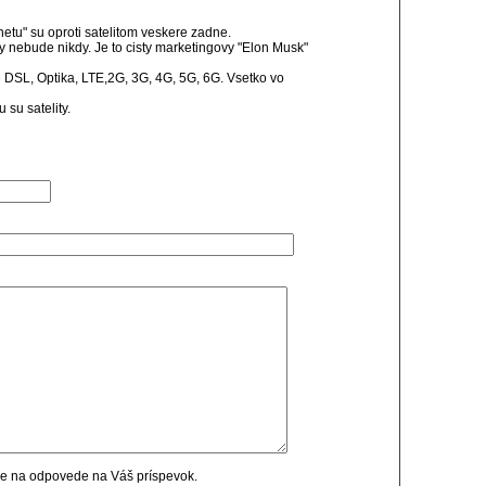
netu" su oproti satelitom veskere zadne.
ny nebude nikdy. Je to cisty marketingovy "Elon Musk"
 DSL, Optika, LTE,2G, 3G, 4G, 5G, 6G. Vsetko vo
 su satelity.
cie na odpovede na Váš príspevok.