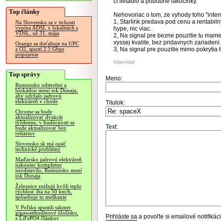
ci lietadlo a podobne lakocinky.
Top články
Nehovoriac o tom, ze vyhody toho "inter
1, Starlink predava pod cenu a rentabil
Na Slovensku sa v tichosti
vypína ADSL v lokalitách s
hype, nic viac.
VDSL, už 31. mája
2, Na signal pre bezne pouzitie tu mame
vyssej kvalite, bez pridavnych zariadeni.
Orange sa doťahuje na UPC
3, Na signal pre pouzitie mimo pokrytia tu
a O2, spustí 2.5 Gbps
pripojenie
Odpovedať
Top správy
Meno:
Rumunsko odstrelmi a
blokádou mení tok Dunaja,
aby udržalo jadrovú
elektráreň v chode
Titulok:
Chrome sa bude
aktualizovať dvakrát
týždenne, v budúcnosti sa
Text:
bude aktualizovať bez
reštartov
Slovensko.sk má opäť
technické problémy
Maďarsko jadrovú elektráreň
nakoniec kompletne
neodstavilo, Rumunsko mení
tok Dunaja
Železnice znižujú kvôli teplu
rýchlosť iba na 50 km/h,
spôsobuje to meškanie
V Poľsku spustili takmer
gigawatthodinové úložisko,
Prihláste sa
a povoľte si emailové notifiká
z LiFePO4 článkov