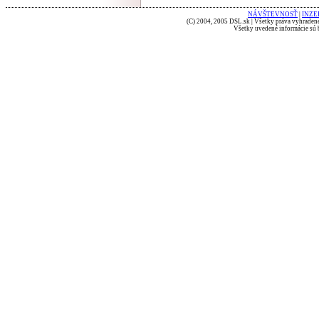
NÁVŠTEVNOSŤ
|
INZE
(C) 2004, 2005 DSL.sk | Všetky práva vyhradené
Všetky uvedené informácie sú b