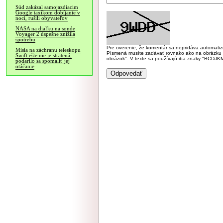
Súd zakázal samojazdiacim
Google taxíkom dobíjanie v
noci, rušili obyvateľov
NASA na diaľku na sonde
Voyager 2 úspešne znížila
spotrebu
Pre overenie, že komentár sa nepridáva automatizov
Misia na záchranu teleskopu
Písmená musíte zadávať rovnako ako na obrázku veľk
Swift ešte nie je stratená,
obrázok". V texte sa používajú iba znaky "BC
podarilo sa spomaliť jej
otáčanie