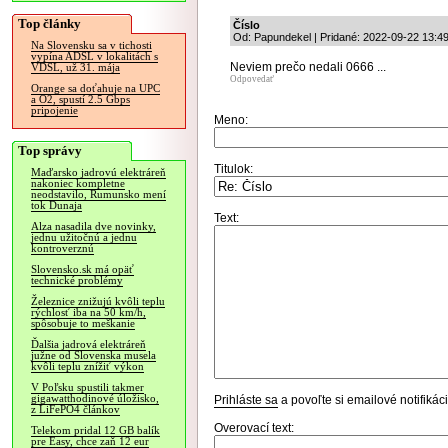
Top články
Číslo
Od: Papundekel | Pridané: 2022-09-22 13:4
Na Slovensku sa v tichosti
vypína ADSL v lokalitách s
Neviem prečo nedali 0666 ...
VDSL, už 31. mája
Odpovedať
Orange sa doťahuje na UPC
a O2, spustí 2.5 Gbps
pripojenie
Meno:
Top správy
Titulok:
Maďarsko jadrovú elektráreň
nakoniec kompletne
neodstavilo, Rumunsko mení
tok Dunaja
Text:
Alza nasadila dve novinky,
jednu užitočnú a jednu
kontroverznú
Slovensko.sk má opäť
technické problémy
Železnice znižujú kvôli teplu
rýchlosť iba na 50 km/h,
spôsobuje to meškanie
Ďalšia jadrová elektráreň
južne od Slovenska musela
kvôli teplu znížiť výkon
V Poľsku spustili takmer
gigawatthodinové úložisko,
Prihláste sa
a povoľte si emailové notifiká
z LiFePO4 článkov
Overovací text:
Telekom pridal 12 GB balík
pre Easy, chce zaň 12 eur