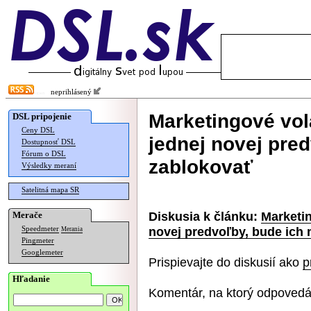
neprihlásený
Marketingové vol
DSL pripojenie
Ceny DSL
jednej novej pre
Dostupnosť DSL
Fórum o DSL
zablokovať
Výsledky meraní
Satelitná mapa SR
Diskusia k článku:
Marketin
Merače
novej predvoľby, bude ich
Speedmeter
Merania
Pingmeter
Googlemeter
Prispievajte do diskusií ako
p
Hľadanie
Komentár, na ktorý odpovedá