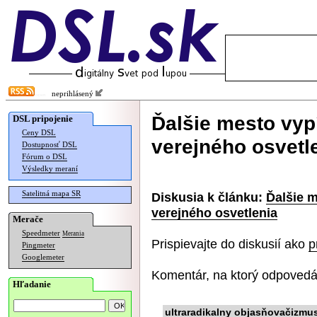
neprihlásený
Ďalšie mesto vyp
DSL pripojenie
Ceny DSL
verejného osvetl
Dostupnosť DSL
Fórum o DSL
Výsledky meraní
Satelitná mapa SR
Diskusia k článku:
Ďalšie 
verejného osvetlenia
Merače
Speedmeter
Merania
Prispievajte do diskusií ako
p
Pingmeter
Googlemeter
Komentár, na ktorý odpovedá
Hľadanie
ultraradikalny objasňovačizmu