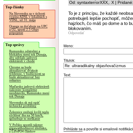
Od: syntaxterrorXXX,. X | Pridan
Top články
To je z princípu, že každé neobs
Na Slovensku sa v tichosti
vypína ADSL v lokalitách s
potrebuješ lepšie pochopiť, môže
VDSL, už 31. mája
hajzloch, čo máš po dome a to bu
Orange sa doťahuje na UPC
blokovaním.
a O2, spustí 2.5 Gbps
Odpovedať
pripojenie
Top správy
Meno:
Rumunsko odstrelmi a
blokádou mení tok Dunaja,
aby udržalo jadrovú
Titulok:
elektráreň v chode
Chrome sa bude
aktualizovať dvakrát
týždenne, v budúcnosti sa
Text:
bude aktualizovať bez
reštartov
Maďarsko jadrovú elektráreň
nakoniec kompletne
neodstavilo, Rumunsko mení
tok Dunaja
Slovensko.sk má opäť
technické problémy
Železnice znižujú kvôli teplu
rýchlosť iba na 50 km/h,
spôsobuje to meškanie
V Poľsku spustili takmer
gigawatthodinové úložisko,
Prihláste sa
a povoľte si emailové notifiká
z LiFePO4 článkov