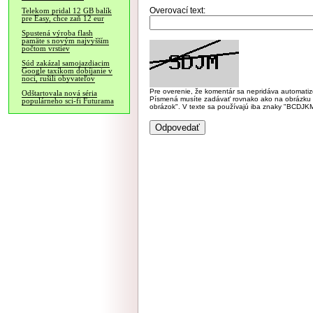
Overovací text:
Telekom pridal 12 GB balík
pre Easy, chce zaň 12 eur
Spustená výroba flash
pamäte s novým najvyšším
počtom vrstiev
Súd zakázal samojazdiacim
Google taxíkom dobíjanie v
noci, rušili obyvateľov
Pre overenie, že komentár sa nepridáva automatizov
Odštartovala nová séria
Písmená musíte zadávať rovnako ako na obrázku veľk
populárneho sci-fi Futurama
obrázok". V texte sa používajú iba znaky "BC