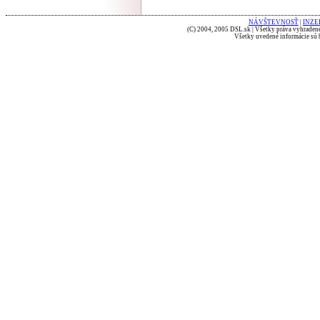
NÁVŠTEVNOSŤ
|
INZE
(C) 2004, 2005 DSL.sk | Všetky práva vyhradené
Všetky uvedené informácie sú b