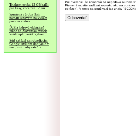
Pre overenie, že komentár sa nepridáva automatizov
Telekom pridal 12 GB balík
Písmená musíte zadávať rovnako ako na obrázku veľk
pre Easy, chce zaň 12 eur
obrázok". V texte sa používajú iba znaky "BC
Spustená výroba flash
pamäte s novým najvyšším
počtom vrstiev
Ďalšia jadrová elektráreň
južne od Slovenska musela
kvôli teplu znížiť výkon
Súd zakázal samojazdiacim
Google taxíkom dobíjanie v
noci, rušili obyvateľov