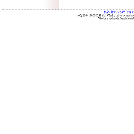
NÁVŠTEVNOSŤ
|
INZE
(C) 2004, 2005 DSL.sk | Všetky práva vyhradené
Všetky uvedené informácie sú b