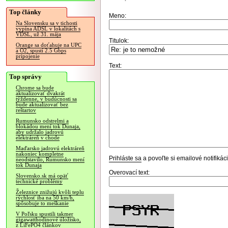
Top články
Meno:
Na Slovensku sa v tichosti
vypína ADSL v lokalitách s
VDSL, už 31. mája
Titulok:
Orange sa doťahuje na UPC
a O2, spustí 2.5 Gbps
pripojenie
Text:
Top správy
Chrome sa bude
aktualizovať dvakrát
týždenne, v budúcnosti sa
bude aktualizovať bez
reštartov
Rumunsko odstrelmi a
blokádou mení tok Dunaja,
aby udržalo jadrovú
elektráreň v chode
Maďarsko jadrovú elektráreň
nakoniec kompletne
Prihláste sa
a povoľte si emailové notifiká
neodstavilo, Rumunsko mení
tok Dunaja
Overovací text:
Slovensko.sk má opäť
technické problémy
Železnice znižujú kvôli teplu
rýchlosť iba na 50 km/h,
spôsobuje to meškanie
V Poľsku spustili takmer
gigawatthodinové úložisko,
z LiFePO4 článkov