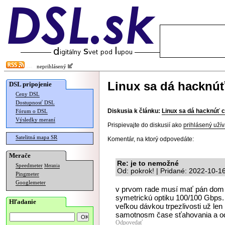
neprihlásený
Linux sa dá hacknúť
DSL pripojenie
Ceny DSL
Dostupnosť DSL
Diskusia k článku:
Linux sa dá hacknúť c
Fórum o DSL
Výsledky meraní
Prispievajte do diskusií ako
prihlásený užív
Satelitná mapa SR
Komentár, na ktorý odpovedáte:
Merače
Re: je to nemožné
Speedmeter
Merania
Od: pokrok! | Pridané: 2022-10-1
Pingmeter
Googlemeter
v prvom rade musí mať pán dom mi
symetrickú optiku 100/100 Gbps
Hľadanie
veľkou dávkou trpezlivosti už len 
samotnosm čase sťahovania a odo
Odpovedať