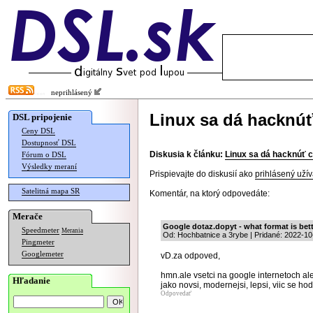
neprihlásený
Linux sa dá hacknúť
DSL pripojenie
Ceny DSL
Dostupnosť DSL
Diskusia k článku:
Linux sa dá hacknúť c
Fórum o DSL
Výsledky meraní
Prispievajte do diskusií ako
prihlásený užív
Satelitná mapa SR
Komentár, na ktorý odpovedáte:
Merače
Google dotaz.dopyt - what format is bet
Speedmeter
Merania
Od: Hochbatnice a 3rybe | Pridané: 2022-10
Pingmeter
Googlemeter
vD.za odpoved,
hmn.ale vsetci na google internetoch ale
Hľadanie
jako novsi, modernejsi, lepsi, viic se hodi
Odpovedať