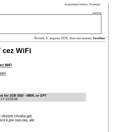
Za poslednú hodinu: 36 meraní
inzercia
Štvrtok, 6. augusta 2026, dnes má meniny
Jozefína
 cez WiFi
ez WiFi
ateľ
.
ter for 1GB SSD - MBR, or GPT
-17 13:03:56
 strasne chvalia gpt,
icii k,pre ssd-cka, atd..