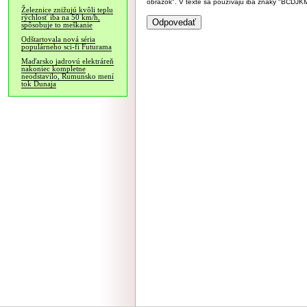
obrázok". V texte sa používajú iba znaky "BC
Železnice znižujú kvôli teplu
rýchlosť iba na 50 km/h,
spôsobuje to meškanie
Odštartovala nová séria
populárneho sci-fi Futurama
Maďarsko jadrovú elektráreň
nakoniec kompletne
neodstavilo, Rumunsko mení
tok Dunaja