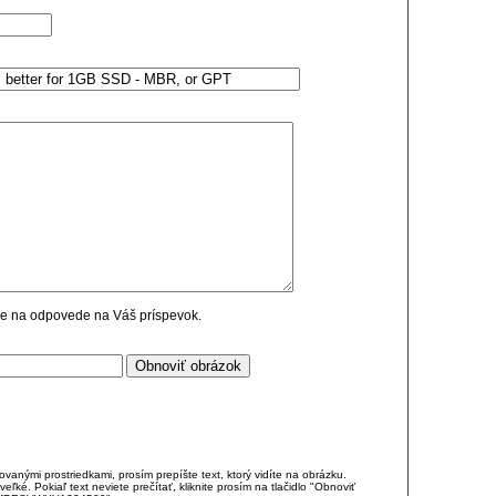
cie na odpovede na Váš príspevok.
anými prostriedkami, prosím prepíšte text, ktorý vidíte na obrázku.
é. Pokiaľ text neviete prečítať, kliknite prosím na tlačidlo "Obnoviť