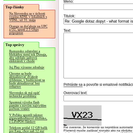
Meno:
Top články
Na Slovensku sa v tichosti
Titulok:
vypína ADSL v lokalitách s
VDSL, už 31. mája
Orange sa doťahuje na UPC
a O2, spustí 2.5 Gbps
Text:
pripojenie
Top správy
Rumunsko odstrelmi a
blokádou mení tok Dunaja,
aby udržalo jadrovú
elektráreň v chode
Joj Play výrazne zdražuje
Chrome sa bude
aktualizovať dvakrát
týždenne, v budúcnosti sa
bude aktualizovať bez
Prihláste sa
a povoľte si emailové notifiká
reštartov
Overovací text:
Slovensko.sk má opäť
technické problémy
Spustená výroba flash
pamäte s novým najvyšším
počtom vrstiev
V Poľsku spustili takmer
gigawatthodinové úložisko,
z LiFePO4 článkov
Pre overenie, že komentár sa nepridáva automatizov
Telekom pridal 12 GB balík
Písmená musíte zadávať rovnako ako na obrázku veľk
pre Easy, chce zaň 12 eur