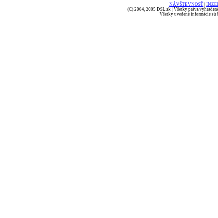
NÁVŠTEVNOSŤ
|
INZE
(C) 2004, 2005 DSL.sk | Všetky práva vyhradené
Všetky uvedené informácie sú b