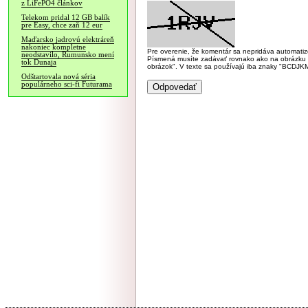
z LiFePO4 článkov
Telekom pridal 12 GB balík
pre Easy, chce zaň 12 eur
Maďarsko jadrovú elektráreň
nakoniec kompletne
Pre overenie, že komentár sa nepridáva automatizov
neodstavilo, Rumunsko mení
Písmená musíte zadávať rovnako ako na obrázku veľk
tok Dunaja
obrázok". V texte sa používajú iba znaky "BC
Odštartovala nová séria
populárneho sci-fi Futurama