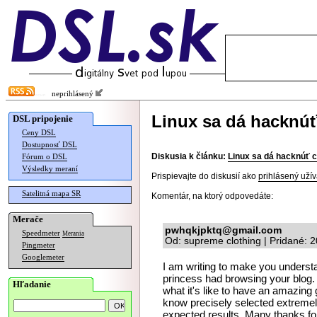
neprihlásený
Linux sa dá hacknúť
DSL pripojenie
Ceny DSL
Dostupnosť DSL
Diskusia k článku:
Linux sa dá hacknúť c
Fórum o DSL
Výsledky meraní
Prispievajte do diskusií ako
prihlásený užív
Satelitná mapa SR
Komentár, na ktorý odpovedáte:
Merače
pwhqkjpktq@gmail.com
Speedmeter
Merania
Od: supreme clothing | Pridané: 
Pingmeter
Googlemeter
I am writing to make you underst
princess had browsing your blog.
Hľadanie
what it's like to have an amazing 
know precisely selected extremel
expected results. Many thanks fo