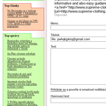
informative and also easy guidanc
Top články
<a href="http://www.supreme-clo
[url=http://www.supreme-clothing.
Na Slovensku sa v tichosti
vypína ADSL v lokalitách s
Odpovedať
VDSL, už 31. mája
Orange sa doťahuje na UPC
Meno:
a O2, spustí 2.5 Gbps
pripojenie
Titulok:
Top správy
Rumunsko odstrelmi a
blokádou mení tok Dunaja,
aby udržalo jadrovú
Text:
elektráreň v chode
Joj Play výrazne zdražuje
Chrome sa bude
aktualizovať dvakrát
týždenne, v budúcnosti sa
bude aktualizovať bez
reštartov
Slovensko.sk má opäť
technické problémy
Spustená výroba flash
pamäte s novým najvyšším
počtom vrstiev
Prihláste sa
a povoľte si emailové notifiká
Železnice znižujú kvôli teplu
rýchlosť iba na 50 km/h,
Overovací text:
spôsobuje to meškanie
V Poľsku spustili takmer
gigawatthodinové úložisko,