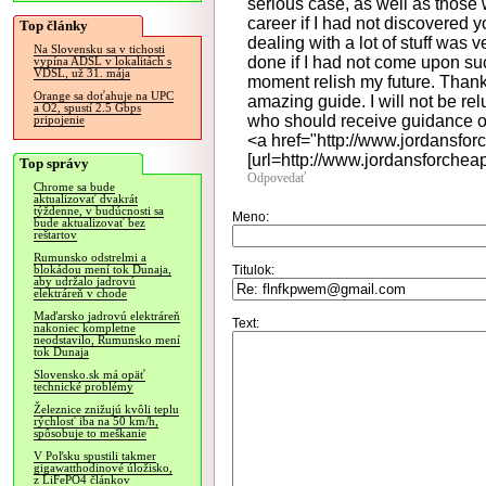
serious case, as well as those
career if I had not discovered y
Top články
dealing with a lot of stuff was 
Na Slovensku sa v tichosti
done if I had not come upon such
vypína ADSL v lokalitách s
VDSL, už 31. mája
moment relish my future. Thank
Orange sa doťahuje na UPC
amazing guide. I will not be rel
a O2, spustí 2.5 Gbps
who should receive guidance on
pripojenie
<a href="http://www.jordansfor
[url=http://www.jordansforcheap
Top správy
Odpovedať
Chrome sa bude
aktualizovať dvakrát
týždenne, v budúcnosti sa
Meno:
bude aktualizovať bez
reštartov
Rumunsko odstrelmi a
Titulok:
blokádou mení tok Dunaja,
aby udržalo jadrovú
elektráreň v chode
Maďarsko jadrovú elektráreň
Text:
nakoniec kompletne
neodstavilo, Rumunsko mení
tok Dunaja
Slovensko.sk má opäť
technické problémy
Železnice znižujú kvôli teplu
rýchlosť iba na 50 km/h,
spôsobuje to meškanie
V Poľsku spustili takmer
gigawatthodinové úložisko,
z LiFePO4 článkov