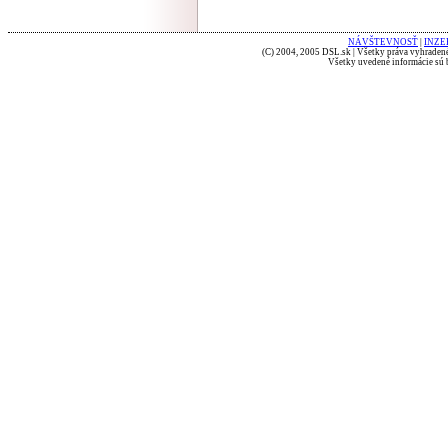
NÁVŠTEVNOSŤ
|
INZE
(C) 2004, 2005 DSL.sk | Všetky práva vyhradené
Všetky uvedené informácie sú b