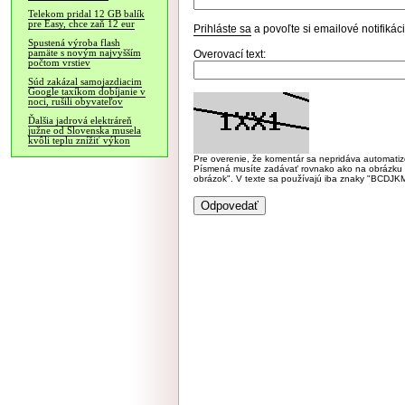
Telekom pridal 12 GB balík
pre Easy, chce zaň 12 eur
Prihláste sa
a povoľte si emailové notifiká
Spustená výroba flash
pamäte s novým najvyšším
Overovací text:
počtom vrstiev
Súd zakázal samojazdiacim
Google taxíkom dobíjanie v
noci, rušili obyvateľov
Ďalšia jadrová elektráreň
južne od Slovenska musela
kvôli teplu znížiť výkon
Pre overenie, že komentár sa nepridáva automatizov
Písmená musíte zadávať rovnako ako na obrázku veľk
obrázok". V texte sa používajú iba znaky "BC