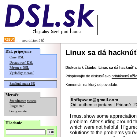
neprihlásený
Linux sa dá hacknúť
DSL pripojenie
Ceny DSL
Dostupnosť DSL
Diskusia k článku:
Linux sa dá hacknúť c
Fórum o DSL
Výsledky meraní
Prispievajte do diskusií ako
prihlásený užív
Satelitná mapa SR
Komentár, na ktorý odpovedáte:
Merače
flnfkpwem@gmail.com
Speedmeter
Merania
Od: authentic jordans | Pridané: 
Pingmeter
Googlemeter
I must show some appreciation to
problem. After surfing around t
Hľadanie
which were not helpful, I figure
solutions to the problems you'v