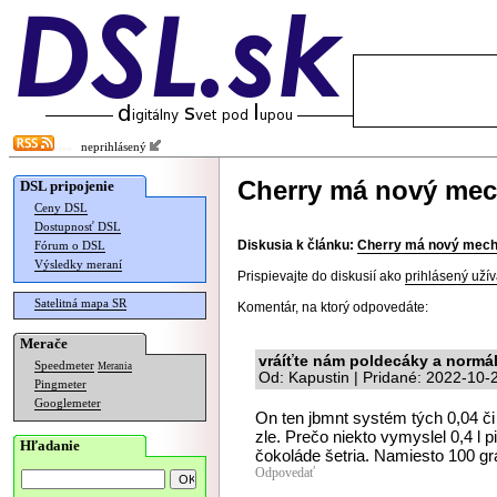
neprihlásený
Cherry má nový mec
DSL pripojenie
Ceny DSL
Dostupnosť DSL
Diskusia k článku:
Cherry má nový mech
Fórum o DSL
Výsledky meraní
Prispievajte do diskusií ako
prihlásený užív
Satelitná mapa SR
Komentár, na ktorý odpovedáte:
Merače
vráíťte nám poldecáky a normál
Speedmeter
Merania
Od: Kapustin | Pridané: 2022-10-
Pingmeter
Googlemeter
On ten jbmnt systém tých 0,04 či
zle. Prečo niekto vymyslel 0,4 l p
Hľadanie
čokoláde šetria. Namiesto 100 g
Odpovedať