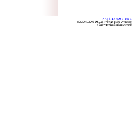
NÁVŠTEVNOSŤ
|
INZE
(C) 2004, 2005 DSL.sk | Všetky práva vyhradené
Všetky uvedené informácie sú b