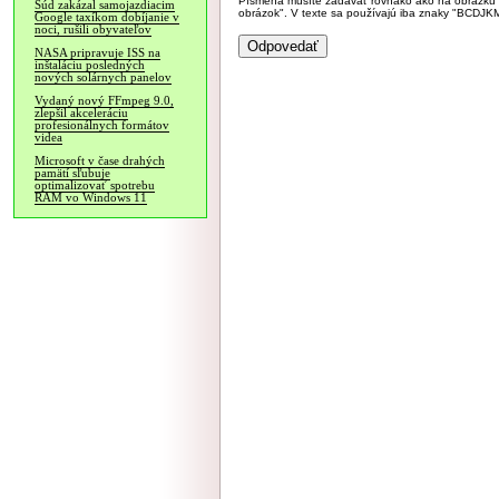
Písmená musíte zadávať rovnako ako na obrázku veľk
Súd zakázal samojazdiacim
obrázok". V texte sa používajú iba znaky "BC
Google taxíkom dobíjanie v
noci, rušili obyvateľov
NASA pripravuje ISS na
inštaláciu posledných
nových solárnych panelov
Vydaný nový FFmpeg 9.0,
zlepšil akceleráciu
profesionálnych formátov
videa
Microsoft v čase drahých
pamätí sľubuje
optimalizovať spotrebu
RAM vo Windows 11