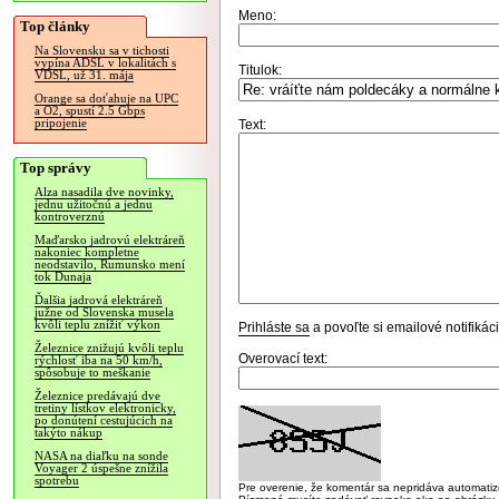
Meno:
Top články
Na Slovensku sa v tichosti
vypína ADSL v lokalitách s
Titulok:
VDSL, už 31. mája
Orange sa doťahuje na UPC
a O2, spustí 2.5 Gbps
pripojenie
Text:
Top správy
Alza nasadila dve novinky,
jednu užitočnú a jednu
kontroverznú
Maďarsko jadrovú elektráreň
nakoniec kompletne
neodstavilo, Rumunsko mení
tok Dunaja
Ďalšia jadrová elektráreň
južne od Slovenska musela
kvôli teplu znížiť výkon
Prihláste sa
a povoľte si emailové notifiká
Železnice znižujú kvôli teplu
Overovací text:
rýchlosť iba na 50 km/h,
spôsobuje to meškanie
Železnice predávajú dve
tretiny lístkov elektronicky,
po donútení cestujúcich na
takýto nákup
NASA na diaľku na sonde
Voyager 2 úspešne znížila
spotrebu
Pre overenie, že komentár sa nepridáva automatizov