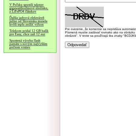
V Poľsku spustili takmer
gigawatthodinové úložisko,
z LiFePO4 článkov
Ďalšia jadrová elektráreň
južne od Slovenska musela
kvôli teplu znížiť výkon
Pre overenie, že komentár sa nepridáva automatizov
Telekom pridal 12 GB balík
Písmená musíte zadávať rovnako ako na obrázku veľk
pre Easy, chce zaň 12 eur
obrázok". V texte sa používajú iba znaky "BC
Spustená výroba flash
pamäte s novým najvyšším
počtom vrstiev