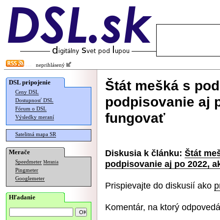
neprihlásený
Štát mešká s pod
DSL pripojenie
Ceny DSL
podpisovanie aj 
Dostupnosť DSL
Fórum o DSL
fungovať
Výsledky meraní
Satelitná mapa SR
Diskusia k článku:
Štát meš
Merače
podpisovanie aj po 2022, a
Speedmeter
Merania
Pingmeter
Googlemeter
Prispievajte do diskusií ako
p
Hľadanie
Komentár, na ktorý odpovedá