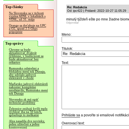
Top články
Re: Redakcia
Od: ipc422 | Pridané: 2022-10-27 11:05:29
Na Slovensku sa v tichosti
vypína ADSL v lokalitách s
minulý týždeň ešte po mne žiadne biomet
VDSL, už 31. mája
Odpovedať
Orange sa doťahuje na UPC
a O2, spustí 2.5 Gbps
pripojenie
Meno:
Top správy
Titulok:
Chrome sa bude
aktualizovať dvakrát
týždenne, v budúcnosti sa
bude aktualizovať bez
reštartov
Text:
Rumunsko odstrelmi a
blokádou mení tok Dunaja,
aby udržalo jadrovú
elektráreň v chode
Maďarsko jadrovú elektráreň
nakoniec kompletne
neodstavilo, Rumunsko mení
tok Dunaja
Slovensko.sk má opäť
technické problémy
Železnice znižujú kvôli teplu
rýchlosť iba na 50 km/h,
Prihláste sa
a povoľte si emailové notifiká
spôsobuje to meškanie
Alza nasadila dve novinky,
Overovací text:
jednu užitočnú a jednu
kontroverznú