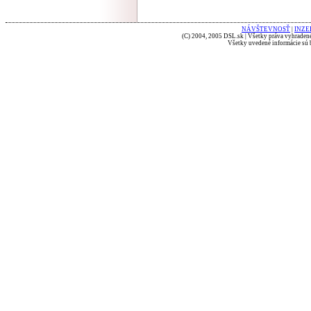
NÁVŠTEVNOSŤ
|
INZE
(C) 2004, 2005 DSL.sk | Všetky práva vyhradené
Všetky uvedené informácie sú b