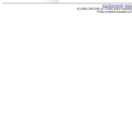
NÁVŠTEVNOSŤ
|
INZE
(C) 2004, 2005 DSL.sk | Všetky práva vyhradené
Všetky uvedené informácie sú b