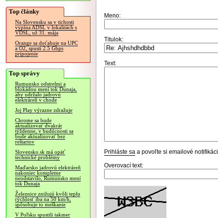
Top články
Meno:
Na Slovensku sa v tichosti
vypína ADSL v lokalitách s
VDSL, už 31. mája
Titulok:
Orange sa doťahuje na UPC
a O2, spustí 2.5 Gbps
pripojenie
Text:
Top správy
Rumunsko odstrelmi a
blokádou mení tok Dunaja,
aby udržalo jadrovú
elektráreň v chode
Joj Play výrazne zdražuje
Chrome sa bude
aktualizovať dvakrát
týždenne, v budúcnosti sa
bude aktualizovať bez
reštartov
Prihláste sa
a povoľte si emailové notifiká
Slovensko.sk má opäť
technické problémy
Overovací text:
Maďarsko jadrovú elektráreň
nakoniec kompletne
neodstavilo, Rumunsko mení
tok Dunaja
Železnice znižujú kvôli teplu
rýchlosť iba na 50 km/h,
spôsobuje to meškanie
V Poľsku spustili takmer