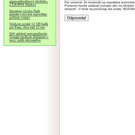
gigawatthodinové úložisko,
Pre overenie, že komentár sa nepridáva automatizov
z LiFePO4 článkov
Písmená musíte zadávať rovnako ako na obrázku veľk
obrázok". V texte sa používajú iba znaky "BC
Spustená výroba flash
pamäte s novým najvyšším
počtom vrstiev
Telekom pridal 12 GB balík
pre Easy, chce zaň 12 eur
Súd zakázal samojazdiacim
Google taxíkom dobíjanie v
noci, rušili obyvateľov