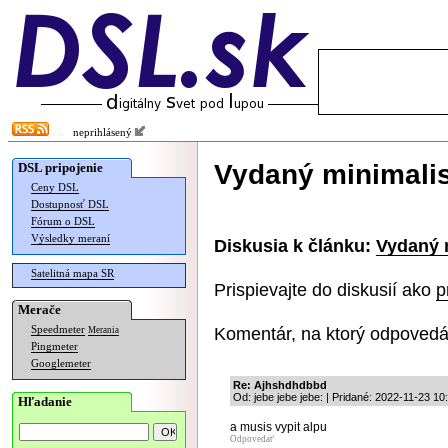
neprihlásený
Vydaný minimalis
DSL pripojenie
Ceny DSL
Dostupnosť DSL
Fórum o DSL
Výsledky meraní
Diskusia k článku:
Vydaný m
Satelitná mapa SR
Prispievajte do diskusií ako
p
Merače
Komentár, na ktorý odpovedá
Speedmeter
Merania
Pingmeter
Googlemeter
Re: Ajhshdhdbbd
Od: jebe jebe jebe: | Pridané: 2022-11-23 10
Hľadanie
a musis vypit alpu
Odpovedať