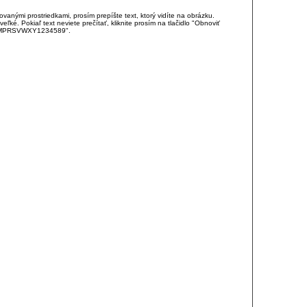
anými prostriedkami, prosím prepíšte text, ktorý vidíte na obrázku.
é. Pokiaľ text neviete prečítať, kliknite prosím na tlačidlo "Obnoviť
DJKMPRSVWXY1234589".