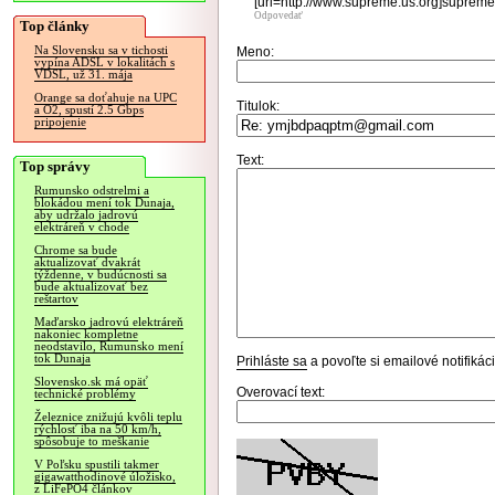
[url=http://www.supreme.us.org]supreme o
Odpovedať
Top články
Na Slovensku sa v tichosti
Meno:
vypína ADSL v lokalitách s
VDSL, už 31. mája
Orange sa doťahuje na UPC
Titulok:
a O2, spustí 2.5 Gbps
pripojenie
Text:
Top správy
Rumunsko odstrelmi a
blokádou mení tok Dunaja,
aby udržalo jadrovú
elektráreň v chode
Chrome sa bude
aktualizovať dvakrát
týždenne, v budúcnosti sa
bude aktualizovať bez
reštartov
Maďarsko jadrovú elektráreň
nakoniec kompletne
neodstavilo, Rumunsko mení
tok Dunaja
Prihláste sa
a povoľte si emailové notifiká
Slovensko.sk má opäť
Overovací text:
technické problémy
Železnice znižujú kvôli teplu
rýchlosť iba na 50 km/h,
spôsobuje to meškanie
V Poľsku spustili takmer
gigawatthodinové úložisko,
z LiFePO4 článkov