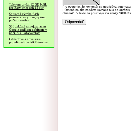
Telekom pridal 12 GB balík
Pre overenie, že komentár sa nepridáva automatizov
pre Easy, chce zaň 12 eur
Písmená musíte zadávať rovnako ako na obrázku veľk
obrázok". V texte sa používajú iba znaky "BC
Spustená výroba flash
pamäte s novým najvyšším
počtom vrstiev
Súd zakázal samojazdiacim
Google taxíkom dobíjanie v
noci, rušili obyvateľov
Odštartovala nová séria
populárneho sci-fi Futurama