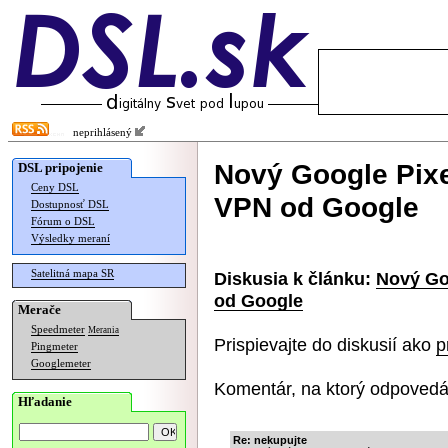
neprihlásený
Nový Google Pixe
DSL pripojenie
Ceny DSL
VPN od Google
Dostupnosť DSL
Fórum o DSL
Výsledky meraní
Satelitná mapa SR
Diskusia k článku:
Nový Go
od Google
Merače
Speedmeter
Merania
Prispievajte do diskusií ako
p
Pingmeter
Googlemeter
Komentár, na ktorý odpovedá
Hľadanie
Re: nekupujte