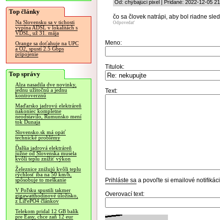
Od: chýbajúci pixel | Pridané: 2022-12-05 2
Top články
čo sa človek natrápi, aby bol riadne sle
Na Slovensku sa v tichosti
Odpovedať
vypína ADSL v lokalitách s
VDSL, už 31. mája
Meno:
Orange sa doťahuje na UPC
a O2, spustí 2.5 Gbps
pripojenie
Titulok:
Top správy
Alza nasadila dve novinky,
jednu užitočnú a jednu
Text:
kontroverznú
Maďarsko jadrovú elektráreň
nakoniec kompletne
neodstavilo, Rumunsko mení
tok Dunaja
Slovensko.sk má opäť
technické problémy
Ďalšia jadrová elektráreň
južne od Slovenska musela
kvôli teplu znížiť výkon
Železnice znižujú kvôli teplu
rýchlosť iba na 50 km/h,
Prihláste sa
a povoľte si emailové notifiká
spôsobuje to meškanie
V Poľsku spustili takmer
Overovací text:
gigawatthodinové úložisko,
z LiFePO4 článkov
Telekom pridal 12 GB balík
pre Easy, chce zaň 12 eur