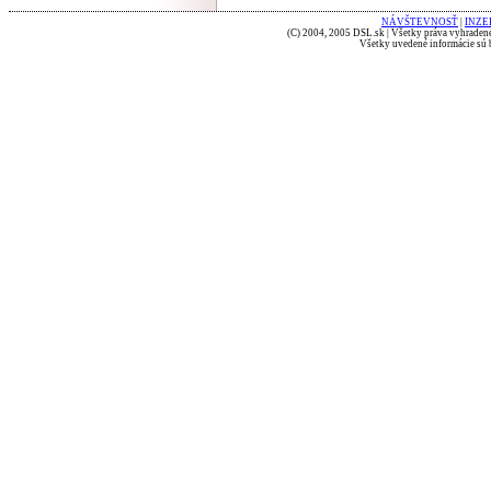
NÁVŠTEVNOSŤ
|
INZE
(C) 2004, 2005 DSL.sk | Všetky práva vyhradené
Všetky uvedené informácie sú b