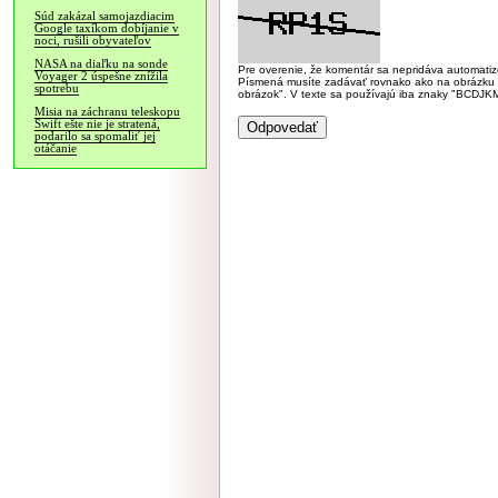
Súd zakázal samojazdiacim
Google taxíkom dobíjanie v
noci, rušili obyvateľov
NASA na diaľku na sonde
Pre overenie, že komentár sa nepridáva automatizov
Voyager 2 úspešne znížila
Písmená musíte zadávať rovnako ako na obrázku veľk
spotrebu
obrázok". V texte sa používajú iba znaky "BC
Misia na záchranu teleskopu
Swift ešte nie je stratená,
podarilo sa spomaliť jej
otáčanie