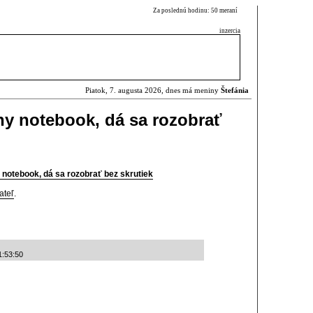
Za poslednú hodinu: 50 meraní
inzercia
Piatok, 7. augusta 2026, dnes má meniny
Štefánia
ny notebook, dá sa rozobrať
 notebook, dá sa rozobrať bez skrutiek
ateľ
.
1:53:50