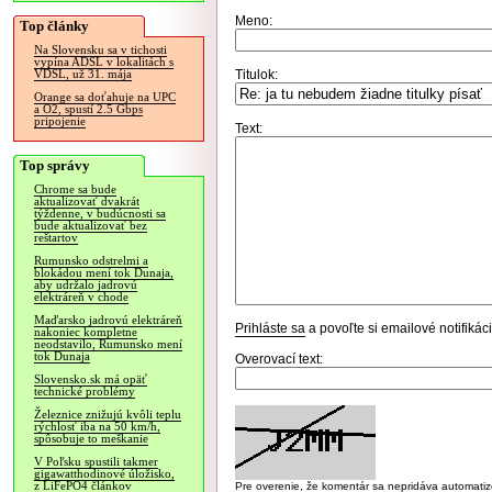
Meno:
Top články
Na Slovensku sa v tichosti
vypína ADSL v lokalitách s
Titulok:
VDSL, už 31. mája
Orange sa doťahuje na UPC
a O2, spustí 2.5 Gbps
pripojenie
Text:
Top správy
Chrome sa bude
aktualizovať dvakrát
týždenne, v budúcnosti sa
bude aktualizovať bez
reštartov
Rumunsko odstrelmi a
blokádou mení tok Dunaja,
aby udržalo jadrovú
elektráreň v chode
Maďarsko jadrovú elektráreň
Prihláste sa
a povoľte si emailové notifiká
nakoniec kompletne
neodstavilo, Rumunsko mení
tok Dunaja
Overovací text:
Slovensko.sk má opäť
technické problémy
Železnice znižujú kvôli teplu
rýchlosť iba na 50 km/h,
spôsobuje to meškanie
V Poľsku spustili takmer
gigawatthodinové úložisko,
z LiFePO4 článkov
Pre overenie, že komentár sa nepridáva automatizov