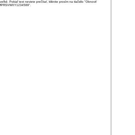
é. Pokiaľ text neviete prečítať, kliknite prosím na tlačidlo "Obnoviť
DJKMPRSVWXY1234589".