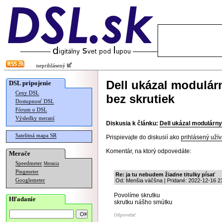
neprihlásený
Dell ukázal modulár
DSL pripojenie
Ceny DSL
bez skrutiek
Dostupnosť DSL
Fórum o DSL
Výsledky meraní
Diskusia k článku:
Dell ukázal modulárny
Satelitná mapa SR
Prispievajte do diskusií ako
prihlásený užív
Komentár, na ktorý odpovedáte:
Merače
Speedmeter
Merania
Pingmeter
Re: ja tu nebudem žiadne titulky písať
Googlemeter
Od: Menšia väčšna | Pridané: 2022-12-16 2
Povolíme skrutku
Hľadanie
skrutku nášho smútku
Odpovedať