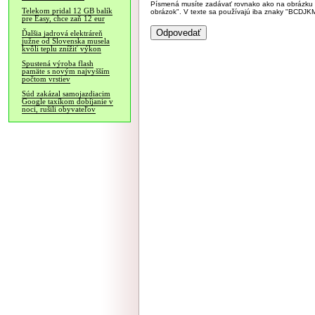
Písmená musíte zadávať rovnako ako na obrázku veľk
Telekom pridal 12 GB balík
obrázok". V texte sa používajú iba znaky "BC
pre Easy, chce zaň 12 eur
Ďalšia jadrová elektráreň
južne od Slovenska musela
kvôli teplu znížiť výkon
Spustená výroba flash
pamäte s novým najvyšším
počtom vrstiev
Súd zakázal samojazdiacim
Google taxíkom dobíjanie v
noci, rušili obyvateľov