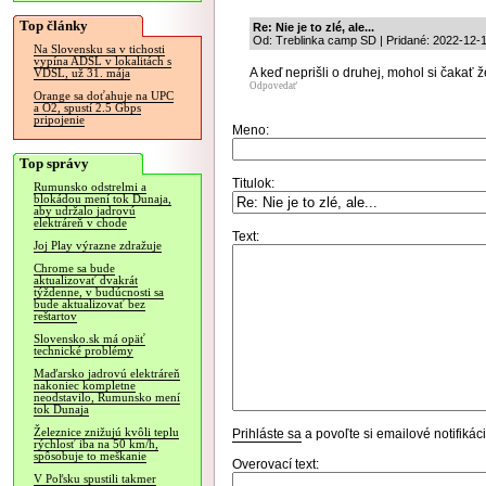
Top články
Re: Nie je to zlé, ale...
Od: Treblinka camp SD | Pridané: 2022-12-
Na Slovensku sa v tichosti
vypína ADSL v lokalitách s
A keď neprišli o druhej, mohol si čakať že
VDSL, už 31. mája
Odpovedať
Orange sa doťahuje na UPC
a O2, spustí 2.5 Gbps
pripojenie
Meno:
Top správy
Titulok:
Rumunsko odstrelmi a
blokádou mení tok Dunaja,
aby udržalo jadrovú
elektráreň v chode
Text:
Joj Play výrazne zdražuje
Chrome sa bude
aktualizovať dvakrát
týždenne, v budúcnosti sa
bude aktualizovať bez
reštartov
Slovensko.sk má opäť
technické problémy
Maďarsko jadrovú elektráreň
nakoniec kompletne
neodstavilo, Rumunsko mení
tok Dunaja
Železnice znižujú kvôli teplu
Prihláste sa
a povoľte si emailové notifiká
rýchlosť iba na 50 km/h,
spôsobuje to meškanie
Overovací text:
V Poľsku spustili takmer