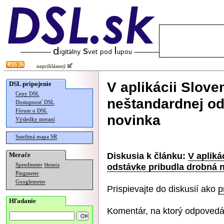
neprihlásený
V aplikácii Slov
DSL pripojenie
Ceny DSL
neštandardnej od
Dostupnosť DSL
Fórum o DSL
novinka
Výsledky meraní
Satelitná mapa SR
Diskusia k článku:
V apliká
Merače
odstávke pribudla drobná 
Speedmeter
Merania
Pingmeter
Googlemeter
Prispievajte do diskusií ako
p
Hľadanie
Komentár, na ktorý odpovedá