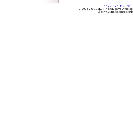
NÁVŠTEVNOSŤ
|
INZE
(C) 2004, 2005 DSL.sk | Všetky práva vyhradené
Všetky uvedené informácie sú b