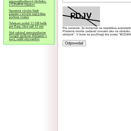
gigawatthodinové úložisko,
z LiFePO4 článkov
Spustená výroba flash
pamäte s novým najvyšším
počtom vrstiev
Telekom pridal 12 GB balík
pre Easy, chce zaň 12 eur
Pre overenie, že komentár sa nepridáva automatizov
Písmená musíte zadávať rovnako ako na obrázku veľk
Súd zakázal samojazdiacim
obrázok". V texte sa používajú iba znaky "BC
Google taxíkom dobíjanie v
noci, rušili obyvateľov