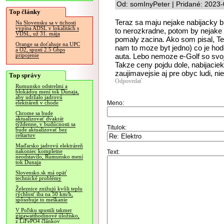
Od: somInyPeter | Pridané: 2023
Top články
Teraz sa maju nejake nabijacky 
Na Slovensku sa v tichosti
vypína ADSL v lokalitách s
to nerozkradne, potom by nejake p
VDSL, už 31. mája
pomaly zacina. Ako som pisal, Tes
Orange sa doťahuje na UPC
nam to moze byt jedno) co je hod
a O2, spustí 2.5 Gbps
auta. Lebo nemoze e-Golf so svo
pripojenie
Takze ceny pojdu dole, nabijacie
zaujimavejsie aj pre obyc ludi, nie
Top správy
Odpovedať
Rumunsko odstrelmi a
blokádou mení tok Dunaja,
aby udržalo jadrovú
Meno:
elektráreň v chode
Chrome sa bude
aktualizovať dvakrát
týždenne, v budúcnosti sa
Titulok:
bude aktualizovať bez
reštartov
Maďarsko jadrovú elektráreň
nakoniec kompletne
Text:
neodstavilo, Rumunsko mení
tok Dunaja
Slovensko.sk má opäť
technické problémy
Železnice znižujú kvôli teplu
rýchlosť iba na 50 km/h,
spôsobuje to meškanie
V Poľsku spustili takmer
gigawatthodinové úložisko,
z LiFePO4 článkov