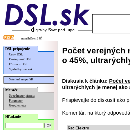
neprihlásený
Počet verejných n
DSL pripojenie
Ceny DSL
o 45%, ultrarých
Dostupnosť DSL
Fórum o DSL
Výsledky meraní
Satelitná mapa SR
Diskusia k článku:
Počet ve
ultrarýchlych je menej ako
Merače
Speedmeter
Merania
Prispievajte do diskusií ako
p
Pingmeter
Googlemeter
Komentár, na ktorý odpovedá
Hľadanie
Re: Elektro