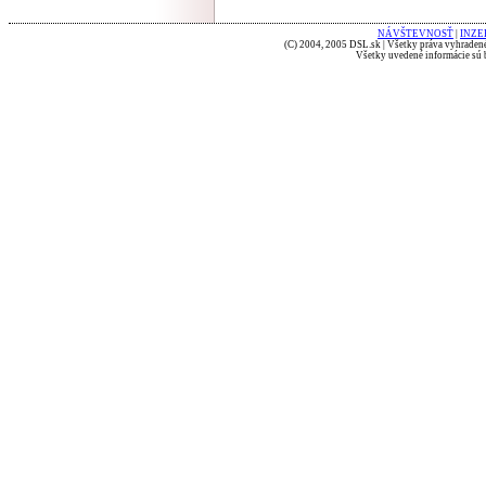
NÁVŠTEVNOSŤ
|
INZE
(C) 2004, 2005 DSL.sk | Všetky práva vyhradené
Všetky uvedené informácie sú b