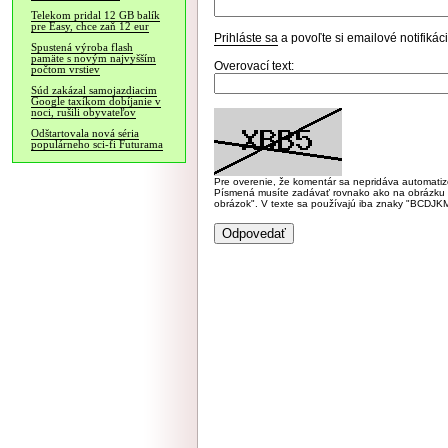
Telekom pridal 12 GB balík
pre Easy, chce zaň 12 eur
Prihláste sa
a povoľte si emailové notifiká
Spustená výroba flash
pamäte s novým najvyšším
Overovací text:
počtom vrstiev
Súd zakázal samojazdiacim
Google taxíkom dobíjanie v
noci, rušili obyvateľov
Odštartovala nová séria
populárneho sci-fi Futurama
Pre overenie, že komentár sa nepridáva automatizov
Písmená musíte zadávať rovnako ako na obrázku veľk
obrázok". V texte sa používajú iba znaky "BC