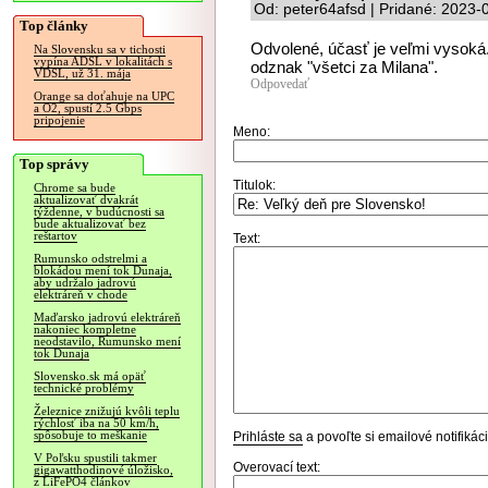
Od: peter64afsd | Pridané: 2023-
Top články
Odvolené, účasť je veľmi vysoká.
Na Slovensku sa v tichosti
vypína ADSL v lokalitách s
odznak "všetci za Milana".
VDSL, už 31. mája
Odpovedať
Orange sa doťahuje na UPC
a O2, spustí 2.5 Gbps
pripojenie
Meno:
Top správy
Titulok:
Chrome sa bude
aktualizovať dvakrát
týždenne, v budúcnosti sa
bude aktualizovať bez
reštartov
Text:
Rumunsko odstrelmi a
blokádou mení tok Dunaja,
aby udržalo jadrovú
elektráreň v chode
Maďarsko jadrovú elektráreň
nakoniec kompletne
neodstavilo, Rumunsko mení
tok Dunaja
Slovensko.sk má opäť
technické problémy
Železnice znižujú kvôli teplu
rýchlosť iba na 50 km/h,
spôsobuje to meškanie
Prihláste sa
a povoľte si emailové notifiká
V Poľsku spustili takmer
Overovací text:
gigawatthodinové úložisko,
z LiFePO4 článkov