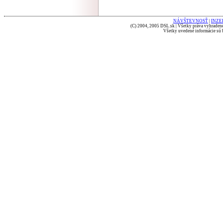
NÁVŠTEVNOSŤ
|
INZE
(C) 2004, 2005 DSL.sk | Všetky práva vyhradené
Všetky uvedené informácie sú b