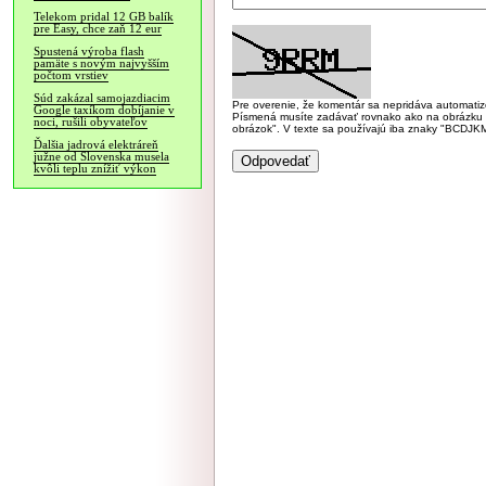
Telekom pridal 12 GB balík
pre Easy, chce zaň 12 eur
Spustená výroba flash
pamäte s novým najvyšším
počtom vrstiev
Súd zakázal samojazdiacim
Pre overenie, že komentár sa nepridáva automatizov
Google taxíkom dobíjanie v
Písmená musíte zadávať rovnako ako na obrázku veľk
noci, rušili obyvateľov
obrázok". V texte sa používajú iba znaky "BC
Ďalšia jadrová elektráreň
južne od Slovenska musela
kvôli teplu znížiť výkon