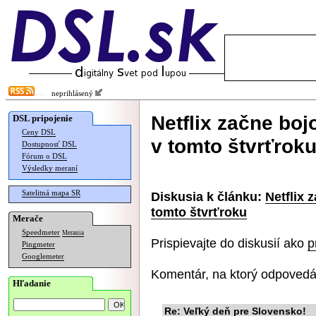
neprihlásený
Netflix začne boj
DSL pripojenie
Ceny DSL
v tomto štvrťrok
Dostupnosť DSL
Fórum o DSL
Výsledky meraní
Satelitná mapa SR
Diskusia k článku:
Netflix 
tomto štvrťroku
Merače
Speedmeter
Merania
Prispievajte do diskusií ako
p
Pingmeter
Googlemeter
Komentár, na ktorý odpovedá
Hľadanie
Re: Veľký deň pre Slovensko!