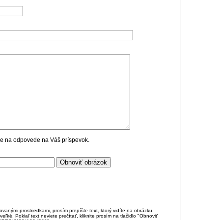
cie na odpovede na Váš príspevok.
anými prostriedkami, prosím prepíšte text, ktorý vidíte na obrázku.
é. Pokiaľ text neviete prečítať, kliknite prosím na tlačidlo "Obnoviť