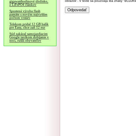
obrázok". V texte sa používajú iba znaky "BC
gigawatthodinové úložisko,
z LiFePO4 článkov
Spustená výroba flash
pamäte s novým najvyšším
počtom vrstiev
Telekom pridal 12 GB balík
pre Easy, chce zaň 12 eur
Súd zakázal samojazdiacim
Google taxíkom dobíjanie v
noci, rušili obyvateľov