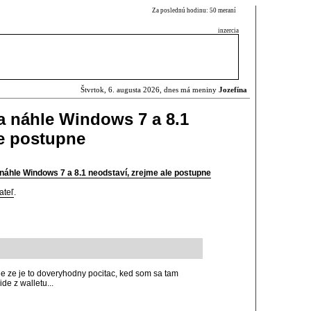
Za poslednú hodinu: 50 meraní
inzercia
Štvrtok, 6. augusta 2026, dnes má meniny
Jozefína
a náhle Windows 7 a 8.1
le postupne
náhle Windows 7 a 8.1 neodstaví, zrejme ale postupne
ateľ
.
vie ze je to doveryhodny pocitac, ked som sa tam
de z walletu...