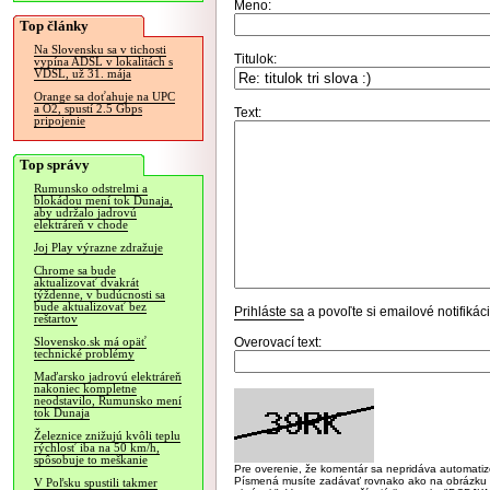
Meno:
Top články
Na Slovensku sa v tichosti
Titulok:
vypína ADSL v lokalitách s
VDSL, už 31. mája
Orange sa doťahuje na UPC
a O2, spustí 2.5 Gbps
Text:
pripojenie
Top správy
Rumunsko odstrelmi a
blokádou mení tok Dunaja,
aby udržalo jadrovú
elektráreň v chode
Joj Play výrazne zdražuje
Chrome sa bude
aktualizovať dvakrát
týždenne, v budúcnosti sa
bude aktualizovať bez
Prihláste sa
a povoľte si emailové notifiká
reštartov
Overovací text:
Slovensko.sk má opäť
technické problémy
Maďarsko jadrovú elektráreň
nakoniec kompletne
neodstavilo, Rumunsko mení
tok Dunaja
Železnice znižujú kvôli teplu
rýchlosť iba na 50 km/h,
spôsobuje to meškanie
Pre overenie, že komentár sa nepridáva automatizov
Písmená musíte zadávať rovnako ako na obrázku veľk
V Poľsku spustili takmer