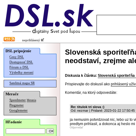
neprihlásený
Slovenská sporiteľň
DSL pripojenie
Ceny DSL
neodstaví, zrejme a
Dostupnosť DSL
Fórum o DSL
Výsledky meraní
Diskusia k článku:
Slovenská sporiteľňa 
Satelitná mapa SR
Prispievajte do diskusií ako
prihlásený užív
Komentár, na ktorý odpovedáte:
Merače
Speedmeter
Merania
Pingmeter
Re: titulok tri slova :)
Googlemeter
Od: nezmar | Pridané: 2023-01-22 17:50:45
ja nemusim potvrdzovat nic, lebo uz to 
Hľadanie
predtym prihlasil, a dokonca aj heslo mi i
Odpovedať