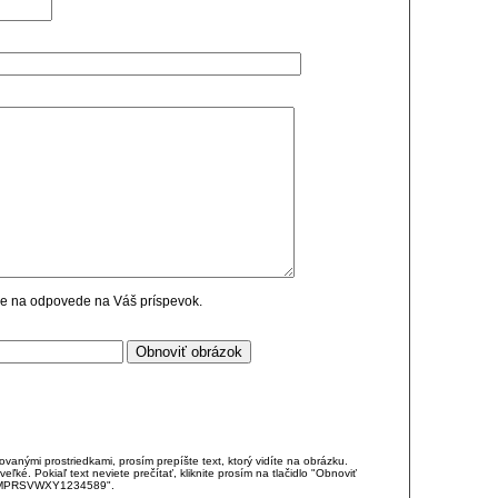
cie na odpovede na Váš príspevok.
anými prostriedkami, prosím prepíšte text, ktorý vidíte na obrázku.
é. Pokiaľ text neviete prečítať, kliknite prosím na tlačidlo "Obnoviť
DJKMPRSVWXY1234589".