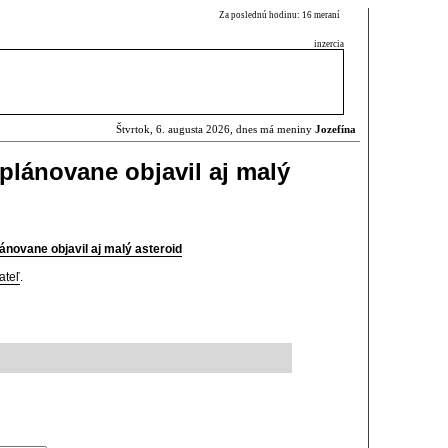
Za poslednú hodinu: 16 meraní
inzercia
Štvrtok, 6. augusta 2026, dnes má meniny
Jozefína
lánovane objavil aj malý
novane objavil aj malý asteroid
ateľ
.