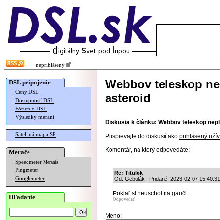
neprihlásený
Webbov teleskop nep
DSL pripojenie
Ceny DSL
asteroid
Dostupnosť DSL
Fórum o DSL
Výsledky meraní
Diskusia k článku:
Webbov teleskop neplá
Satelitná mapa SR
Prispievajte do diskusií ako
prihlásený užív
Komentár, na ktorý odpovedáte:
Merače
Speedmeter
Merania
Pingmeter
Re: Titulok
Googlemeter
Od: Gebulák | Pridané: 2023-02-07 15:40:31
Pokiaľ si neuschol na gauči...
Hľadanie
Odpovedať
Meno: