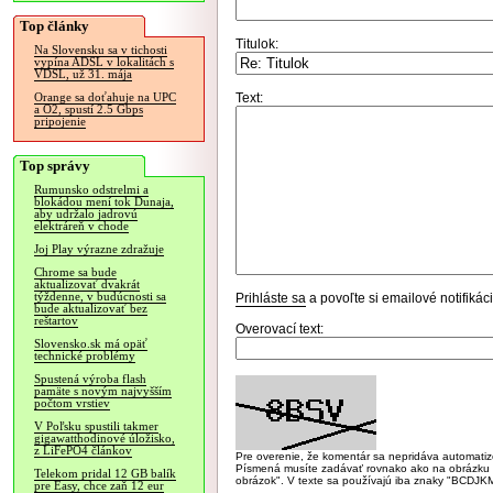
Top články
Titulok:
Na Slovensku sa v tichosti
vypína ADSL v lokalitách s
VDSL, už 31. mája
Text:
Orange sa doťahuje na UPC
a O2, spustí 2.5 Gbps
pripojenie
Top správy
Rumunsko odstrelmi a
blokádou mení tok Dunaja,
aby udržalo jadrovú
elektráreň v chode
Joj Play výrazne zdražuje
Chrome sa bude
aktualizovať dvakrát
týždenne, v budúcnosti sa
Prihláste sa
a povoľte si emailové notifiká
bude aktualizovať bez
reštartov
Overovací text:
Slovensko.sk má opäť
technické problémy
Spustená výroba flash
pamäte s novým najvyšším
počtom vrstiev
V Poľsku spustili takmer
gigawatthodinové úložisko,
z LiFePO4 článkov
Pre overenie, že komentár sa nepridáva automatizov
Písmená musíte zadávať rovnako ako na obrázku veľk
Telekom pridal 12 GB balík
obrázok". V texte sa používajú iba znaky "BC
pre Easy, chce zaň 12 eur