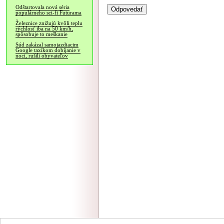
Odštartovala nová séria
populárneho sci-fi Futurama
Železnice znižujú kvôli teplu
rýchlosť iba na 50 km/h,
spôsobuje to meškanie
Súd zakázal samojazdiacim
Google taxíkom dobíjanie v
noci, rušili obyvateľov
NÁVŠTEVNOSŤ
|
INZE