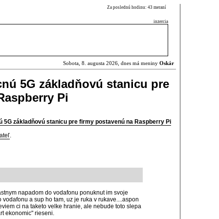
Za poslednú hodinu: 43 meraní
inzercia
Sobota, 8. augusta 2026, dnes má meniny
Oskár
cnú 5G základňovú stanicu pre
Raspberry Pi
ú 5G základňovú stanicu pre firmy postavenú na Raspberry Pi
ateľ
.
 vlastnym napadom do vodafonu ponuknut im svoje
o vodafonu a sup ho tam, uz je ruka v rukave....aspon
neviem ci na taketo velke hranie, ale nebude toto slepa
rt ekonomic" rieseni.