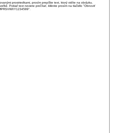
anými prostriedkami, prosím prepíšte text, ktorý vidíte na obrázku.
é. Pokiaľ text neviete prečítať, kliknite prosím na tlačidlo "Obnoviť
DJKMPRSVWXY1234589".