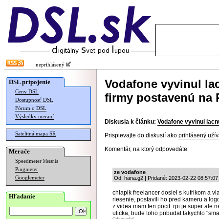
neprihlásený
Vodafone vyvinul la
DSL pripojenie
Ceny DSL
firmy postavenú na 
Dostupnosť DSL
Fórum o DSL
Výsledky meraní
Diskusia k článku:
Vodafone vyvinul lacn
Satelitná mapa SR
Prispievajte do diskusií ako
prihlásený užív
Komentár, na ktorý odpovedáte:
Merače
Speedmeter
Merania
Pingmeter
ze vodafone
Googlemeter
Od: hana.g2 | Pridané: 2023-02-22 08:57:07
chlapik freelancer dosiel s kufrikom a
Hľadanie
riesenie, postavili ho pred kameru a log
z videa mam ten pocit. rpi je super ale 
ulicka, bude toho pribudat takychto "sma