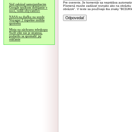
Pre overenie, že komentár sa nepridáva automatizov
Súd zakázal samojazdiacim
Písmená musíte zadávať rovnako ako na obrázku veľk
Google taxíkom dobíjanie v
obrázok". V texte sa používajú iba znaky "BC
noci, rušili obyvateľov
NASA na diaľku na sonde
Voyager 2 úspešne znížila
spotrebu
Misia na záchranu teleskopu
Swift ešte nie je stratená,
podarilo sa spomaliť jej
otáčanie