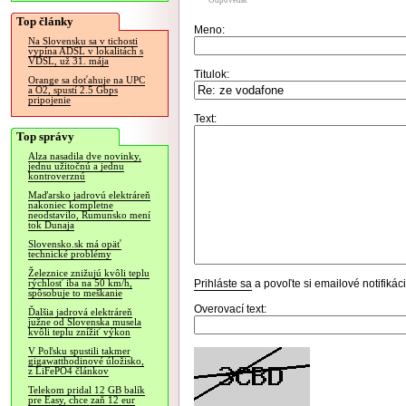
Odpovedať
Top články
Meno:
Na Slovensku sa v tichosti
vypína ADSL v lokalitách s
VDSL, už 31. mája
Titulok:
Orange sa doťahuje na UPC
a O2, spustí 2.5 Gbps
pripojenie
Text:
Top správy
Alza nasadila dve novinky,
jednu užitočnú a jednu
kontroverznú
Maďarsko jadrovú elektráreň
nakoniec kompletne
neodstavilo, Rumunsko mení
tok Dunaja
Slovensko.sk má opäť
technické problémy
Železnice znižujú kvôli teplu
Prihláste sa
a povoľte si emailové notifiká
rýchlosť iba na 50 km/h,
spôsobuje to meškanie
Overovací text:
Ďalšia jadrová elektráreň
južne od Slovenska musela
kvôli teplu znížiť výkon
V Poľsku spustili takmer
gigawatthodinové úložisko,
z LiFePO4 článkov
Telekom pridal 12 GB balík
pre Easy, chce zaň 12 eur